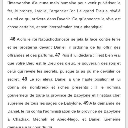
l'intervention d'aucune main humaine pour venir pulvériser le
fer, le bronze, l'argile, l'argent et l'or. Le grand Dieu a révélé
au roi ce qui arrivera dans l'avenir. Ce qu'annonce le rêve est
chose certaine, et son interprétation est authentique.
46
Alors le roi Nabuchodonosor se jeta la face contre terre
et se prosterna devant Daniel, il ordonna de lui offrir des
47
offrandes et des parfums.
Puis il lui déclara : Il est bien vrai
que votre Dieu est le Dieu des dieux, le souverain des rois et
celui qui révèle les secrets, puisque tu as pu me dévoiler ce
48
secret.
Le roi éleva Daniel à une haute position et lui
donna de nombreux et riches présents ; il le nomma
gouverneur de toute la province de Babylone et l'institua chef
49
suprême de tous les sages de Babylone.
A la demande de
Daniel, le roi confia l'administration de la province de Babylone
à Chadrak, Méchak et Abed-Nego, et Daniel lui-même
demeura à la cour du roi.