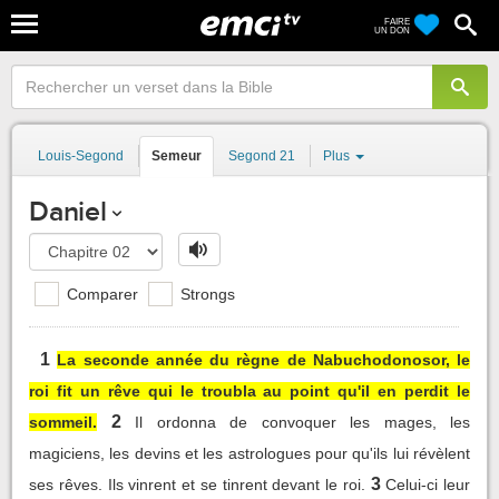
FAIRE
UN DON
Louis-Segond
Semeur
Segond 21
Plus
Daniel
Comparer
Strongs
1
La seconde année du règne de Nabuchodonosor, le
roi fit un rêve qui le troubla au point qu'il en perdit le
2
sommeil.
Il ordonna de convoquer les mages, les
magiciens, les devins et les astrologues pour qu'ils lui révèlent
3
ses rêves. Ils vinrent et se tinrent devant le roi.
Celui-ci leur