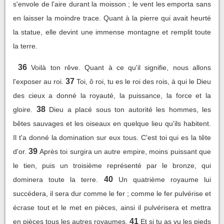
s'envole de l'aire durant la moisson ; le vent les emporta sans
en laisser la moindre trace. Quant à la pierre qui avait heurté
la statue, elle devint une immense montagne et remplit toute
la terre.
36
Voilà ton rêve. Quant à ce qu'il signifie, nous allons
37
l'exposer au roi.
Toi, ô roi, tu es le roi des rois, à qui le Dieu
des cieux a donné la royauté, la puissance, la force et la
38
gloire.
Dieu a placé sous ton autorité les hommes, les
bêtes sauvages et les oiseaux en quelque lieu qu'ils habitent.
Il t'a donné la domination sur eux tous. C'est toi qui es la tête
39
d'or.
Après toi surgira un autre empire, moins puissant que
le tien, puis un troisième représenté par le bronze, qui
40
dominera toute la terre.
Un quatrième royaume lui
succédera, il sera dur comme le fer ; comme le fer pulvérise et
écrase tout et le met en pièces, ainsi il pulvérisera et mettra
41
en pièces tous les autres royaumes.
Et si tu as vu les pieds