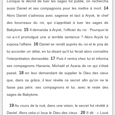
Lorsque le décret de tuer les sages fut publié, on rechercha
14
aussi Daniel et ses compagnons pour les mettre à mort.
Alors Daniel s'adressa avec sagesse et tact à Aryok, le chef
des bourreaux du roi, qui s'apprêtait à tuer les sages de
15
Babylone.
Il demanda à Aryok, l'officier du roi : Pourquoi le
roi a-t-il promulgué une si terrible sentence ? Alors Aryok lui
16
exposa l'affaire.
Daniel se rendit auprès du roi et le pria de
lui accorder un délai, en lui disant qu'il lui ferait alors connaître
17
l'interprétation demandée.
Puis il rentra chez lui et informa
ses compagnons Hanania, Michaël et Azaria de ce qui s'était
18
passé,
en leur demandant de supplier le Dieu des cieux
que, dans sa grâce, il leur révèle ce secret afin qu'on ne le
fasse pas périr, ses compagnons et lui, avec le reste des
sages de Babylone.
19
Au cours de la nuit, dans une vision, le secret fut révélé à
20
Daniel. Alors celui-ci loua le Dieu des cieux :
Il dit : « Loué