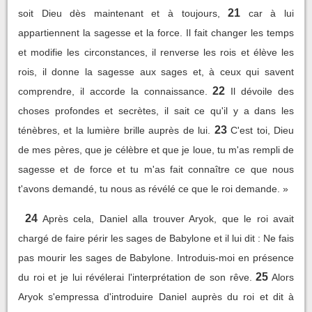
21
soit Dieu dès maintenant et à toujours,
car à lui
appartiennent la sagesse et la force. Il fait changer les temps
et modifie les circonstances, il renverse les rois et élève les
rois, il donne la sagesse aux sages et, à ceux qui savent
22
comprendre, il accorde la connaissance.
Il dévoile des
choses profondes et secrètes, il sait ce qu'il y a dans les
23
ténèbres, et la lumière brille auprès de lui.
C'est toi, Dieu
de mes pères, que je célèbre et que je loue, tu m'as rempli de
sagesse et de force et tu m'as fait connaître ce que nous
t'avons demandé, tu nous as révélé ce que le roi demande. »
24
Après cela, Daniel alla trouver Aryok, que le roi avait
chargé de faire périr les sages de Babylone et il lui dit : Ne fais
pas mourir les sages de Babylone. Introduis-moi en présence
25
du roi et je lui révélerai l'interprétation de son rêve.
Alors
Aryok s'empressa d'introduire Daniel auprès du roi et dit à