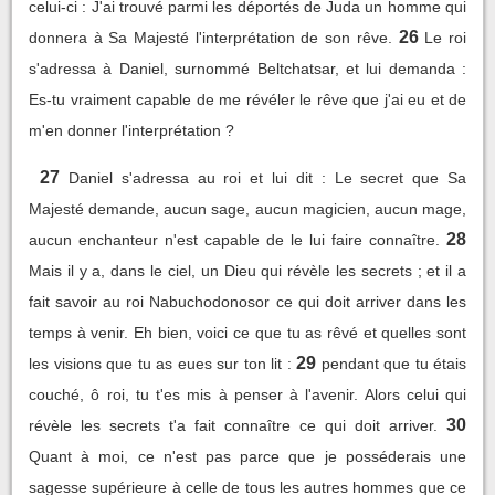
celui-ci : J'ai trouvé parmi les déportés de Juda un homme qui
26
donnera à Sa Majesté l'interprétation de son rêve.
Le roi
s'adressa à Daniel, surnommé Beltchatsar, et lui demanda :
Es-tu vraiment capable de me révéler le rêve que j'ai eu et de
m'en donner l'interprétation ?
27
Daniel s'adressa au roi et lui dit : Le secret que Sa
Majesté demande, aucun sage, aucun magicien, aucun mage,
28
aucun enchanteur n'est capable de le lui faire connaître.
Mais il y a, dans le ciel, un Dieu qui révèle les secrets ; et il a
fait savoir au roi Nabuchodonosor ce qui doit arriver dans les
temps à venir. Eh bien, voici ce que tu as rêvé et quelles sont
29
les visions que tu as eues sur ton lit :
pendant que tu étais
couché, ô roi, tu t'es mis à penser à l'avenir. Alors celui qui
30
révèle les secrets t'a fait connaître ce qui doit arriver.
Quant à moi, ce n'est pas parce que je posséderais une
sagesse supérieure à celle de tous les autres hommes que ce