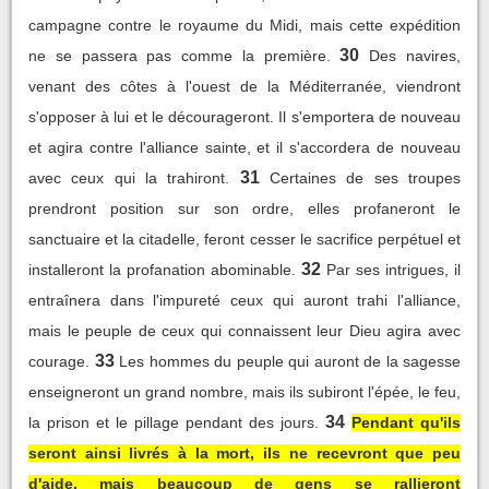
campagne contre le royaume du Midi, mais cette expédition
30
ne se passera pas comme la première.
Des navires,
venant des côtes à l'ouest de la Méditerranée, viendront
s'opposer à lui et le décourageront. Il s'emportera de nouveau
et agira contre l'alliance sainte, et il s'accordera de nouveau
31
avec ceux qui la trahiront.
Certaines de ses troupes
prendront position sur son ordre, elles profaneront le
sanctuaire et la citadelle, feront cesser le sacrifice perpétuel et
32
installeront la profanation abominable.
Par ses intrigues, il
entraînera dans l'impureté ceux qui auront trahi l'alliance,
mais le peuple de ceux qui connaissent leur Dieu agira avec
33
courage.
Les hommes du peuple qui auront de la sagesse
enseigneront un grand nombre, mais ils subiront l'épée, le feu,
34
la prison et le pillage pendant des jours.
Pendant qu'ils
seront ainsi livrés à la mort, ils ne recevront que peu
d'aide, mais beaucoup de gens se rallieront