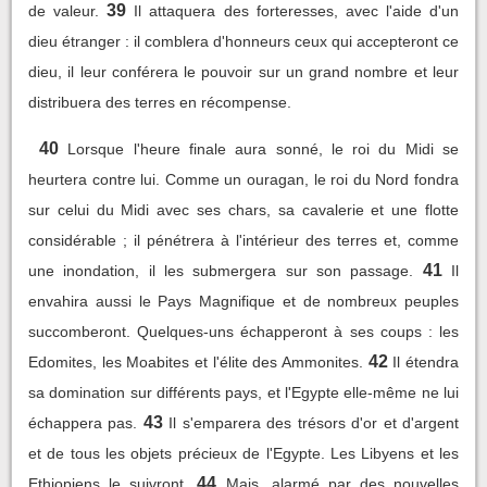
39
de valeur.
Il attaquera des forteresses, avec l'aide d'un
dieu étranger : il comblera d'honneurs ceux qui accepteront ce
dieu, il leur conférera le pouvoir sur un grand nombre et leur
distribuera des terres en récompense.
40
Lorsque l'heure finale aura sonné, le roi du Midi se
heurtera contre lui. Comme un ouragan, le roi du Nord fondra
sur celui du Midi avec ses chars, sa cavalerie et une flotte
considérable ; il pénétrera à l'intérieur des terres et, comme
41
une inondation, il les submergera sur son passage.
Il
envahira aussi le Pays Magnifique et de nombreux peuples
succomberont. Quelques-uns échapperont à ses coups : les
42
Edomites, les Moabites et l'élite des Ammonites.
Il étendra
sa domination sur différents pays, et l'Egypte elle-même ne lui
43
échappera pas.
Il s'emparera des trésors d'or et d'argent
et de tous les objets précieux de l'Egypte. Les Libyens et les
44
Ethiopiens le suivront.
Mais, alarmé par des nouvelles