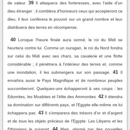
39
de valeur.
Il attaquera des forteresses, avec l'aide d'un
dieu étranger : il comblera d'honneurs ceux qui accepteront ce
dieu, il leur conférera le pouvoir sur un grand nombre et leur
distribuera des terres en récompense.
40
Lorsque l'heure finale aura sonné, le roi du Midi se
heurtera contre lui. Comme un ouragan, le roi du Nord fondra
sur celui du Midi avec ses chars, sa cavalerie et une flotte
considérable ; il pénétrera à l'intérieur des terres et, comme
41
une inondation, il les submergera sur son passage.
Il
envahira aussi le Pays Magnifique et de nombreux peuples
succomberont. Quelques-uns échapperont à ses coups : les
42
Edomites, les Moabites et l'élite des Ammonites.
Il étendra
sa domination sur différents pays, et l'Egypte elle-même ne lui
43
échappera pas.
Il s'emparera des trésors d'or et d'argent
et de tous les objets précieux de l'Egypte. Les Libyens et les
44
Ethiopiens le suivront.
Mais, alarmé par des nouvelles