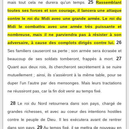
25
mais tout cela ne durera qu'un temps.
Rassemblant
toutes ses forces et son courage, il lancera une attaque
contre le roi du Midi avec une grande armée. Le roi du
Midi le combattra avec une armée très puissante et
nombreuse, mais il ne parviendra pas à résister à son
26
adversaire, à cause des complots dirigés contre lui.
Ses familiers causeront sa perte ; son armée sera écrasée et
27
beaucoup de ses soldats tomberont, frappés à mort.
Quant aux deux rois, ils chercheront secrètement à se nuire
mutuellement ; ainsi, ils s'assiéront à la même table, pour se
duper l'un l'autre par des mensonges. Mais leurs tractations
ne réussiront pas, car la fin doit venir au temps fixé.
28
Le roi du Nord retournera dans son pays, chargé de
grandes richesses, et avec au coeur des intentions hostiles
contre le peuple de Dieu. Il les exécutera avant de rentrer
29
dans son pays.
Au temps fixé, il se mettra de nouveau en