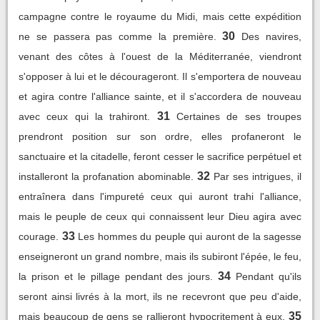
campagne contre le royaume du Midi, mais cette expédition
30
ne se passera pas comme la première.
Des navires,
venant des côtes à l'ouest de la Méditerranée, viendront
s'opposer à lui et le décourageront. Il s'emportera de nouveau
et agira contre l'alliance sainte, et il s'accordera de nouveau
31
avec ceux qui la trahiront.
Certaines de ses troupes
prendront position sur son ordre, elles profaneront le
sanctuaire et la citadelle, feront cesser le sacrifice perpétuel et
32
installeront la profanation abominable.
Par ses intrigues, il
entraînera dans l'impureté ceux qui auront trahi l'alliance,
mais le peuple de ceux qui connaissent leur Dieu agira avec
33
courage.
Les hommes du peuple qui auront de la sagesse
enseigneront un grand nombre, mais ils subiront l'épée, le feu,
34
la prison et le pillage pendant des jours.
Pendant qu'ils
seront ainsi livrés à la mort, ils ne recevront que peu d'aide,
35
mais beaucoup de gens se rallieront hypocritement à eux.