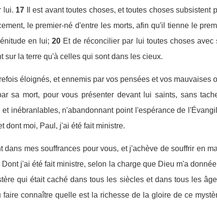
 lui.
17
Il est avant toutes choses, et toutes choses subsistent pa
cement, le premier-né d'entre les morts, afin qu'il tienne le pre
énitude en lui;
20
Et de réconcilier par lui toutes choses avec
t sur la terre qu'à celles qui sont dans les cieux.
trefois éloignés, et ennemis par vos pensées et vos mauvaises 
ar sa mort, pour vous présenter devant lui saints, sans tache
 et inébranlables, n'abandonnant point l'espérance de l'Évang
t dont moi, Paul, j'ai été fait ministre.
 dans mes souffrances pour vous, et j'achève de souffrir en ma c
5
Dont j'ai été fait ministre, selon la charge que Dieu m'a donn
tère qui était caché dans tous les siècles et dans tous les âg
 faire connaître quelle est la richesse de la gloire de ce mystèr