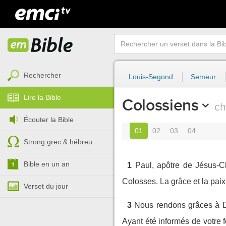
Rechercher
Louis-Segond
Semeur
Lire la Bible
Colossiens
ch
Écouter la Bible
01
02
03
04
Strong grec & hébreu
Bible en un an
1
Paul, apôtre de Jésus-Ch
Colosses. La grâce et la paix
Verset du jour
3
Nous rendons grâces à Di
Ayant été informés de votre fo