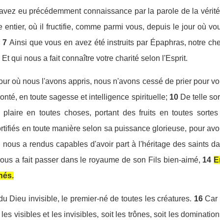
 avez eu précédemment connaissance par la parole de la vérité 
tier, où il fructifie, comme parmi vous, depuis le jour où vo
;
7
Ainsi que vous en avez été instruits par Épaphras, notre c
Et qui nous a fait connaître votre charité selon l'Esprit.
jour où nous l'avons appris, nous n'avons cessé de prier pour 
nté, en toute sagesse et intelligence spirituelle;
10
De telle so
 plaire en toutes choses, portant des fruits en toutes sorte
rtifiés en toute manière selon sa puissance glorieuse, pour avoi
nous a rendus capables d'avoir part à l'héritage des saints da
ous a fait passer dans le royaume de son Fils bien-aimé,
14
E
hés.
 du Dieu invisible, le premier-né de toutes les créatures.
16
Car 
 les visibles et les invisibles, soit les trônes, soit les dominatio