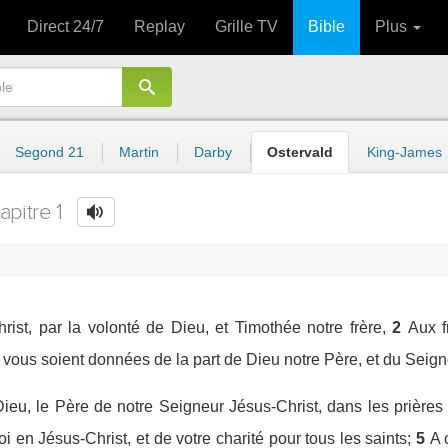
Direct 24/7
Replay
Grille TV
Bible
Plus
Segond 21
Martin
Darby
Ostervald
King-James
apitre 1
rist, par la volonté de Dieu, et Timothée notre frère,
2
Aux f
 vous soient données de la part de Dieu notre Père, et du Seign
eu, le Père de notre Seigneur Jésus-Christ, dans les prières
i en Jésus-Christ, et de votre charité pour tous les saints;
5
A 