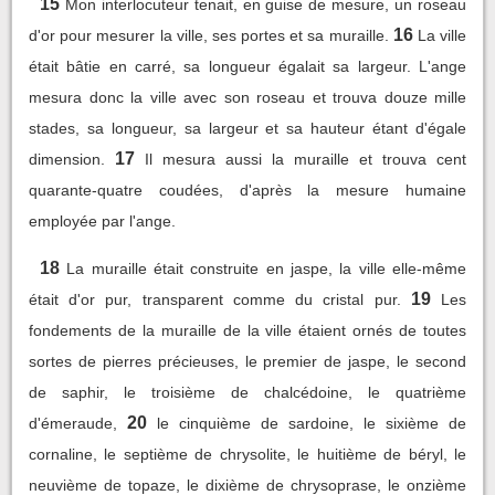
15
Mon interlocuteur tenait, en guise de mesure, un roseau
16
d'or pour mesurer la ville, ses portes et sa muraille.
La ville
était bâtie en carré, sa longueur égalait sa largeur. L'ange
mesura donc la ville avec son roseau et trouva douze mille
stades, sa longueur, sa largeur et sa hauteur étant d'égale
17
dimension.
Il mesura aussi la muraille et trouva cent
quarante-quatre coudées, d'après la mesure humaine
employée par l'ange.
18
La muraille était construite en jaspe, la ville elle-même
19
était d'or pur, transparent comme du cristal pur.
Les
fondements de la muraille de la ville étaient ornés de toutes
sortes de pierres précieuses, le premier de jaspe, le second
de saphir, le troisième de chalcédoine, le quatrième
20
d'émeraude,
le cinquième de sardoine, le sixième de
cornaline, le septième de chrysolite, le huitième de béryl, le
neuvième de topaze, le dixième de chrysoprase, le onzième