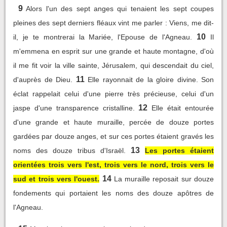
9
Alors l'un des sept anges qui tenaient les sept coupes
pleines des sept derniers fléaux vint me parler : Viens, me dit-
10
il, je te montrerai la Mariée, l'Epouse de l'Agneau.
Il
m'emmena en esprit sur une grande et haute montagne, d'où
il me fit voir la ville sainte, Jérusalem, qui descendait du ciel,
11
d'auprès de Dieu.
Elle rayonnait de la gloire divine. Son
éclat rappelait celui d'une pierre très précieuse, celui d'un
12
jaspe d'une transparence cristalline.
Elle était entourée
d'une grande et haute muraille, percée de douze portes
gardées par douze anges, et sur ces portes étaient gravés les
13
noms des douze tribus d'Israël.
Les portes étaient
orientées trois vers l'est, trois vers le nord, trois vers le
14
sud et trois vers l'ouest.
La muraille reposait sur douze
fondements qui portaient les noms des douze apôtres de
l'Agneau.