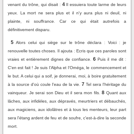
4
venant du trône, qui disait :
Il essuiera toute larme de leurs
yeux. La mort ne sera plus et il n'y aura plus ni deuil, ni
plainte, ni souffrance. Car ce qui était autrefois a
définitivement disparu.
5
Alors celui qui siège sur le trône déclara : Voici : je
renouvelle toutes choses. Il ajouta : Ecris que ces paroles sont
6
vraies et entièrement dignes de confiance.
Puis il me dit :
C'en est fait ! Je suis l'Alpha et l'Oméga, le commencement et
le but. A celui qui a soif, je donnerai, moi, à boire gratuitement
7
à la source d'où coule l'eau de la vie.
Tel sera l'héritage du
8
vainqueur. Je serai son Dieu et il sera mon fils.
Quant aux
lâches, aux infidèles, aux dépravés, meurtriers et débauchés,
aux magiciens, aux idolâtres et à tous les menteurs, leur part
sera l'étang ardent de feu et de soufre, c'est-à-dire la seconde
mort.