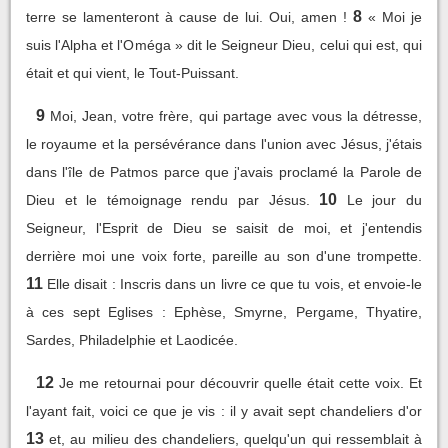
8
terre se lamenteront à cause de lui. Oui, amen !
« Moi je
suis l'Alpha et l'Oméga » dit le Seigneur Dieu, celui qui est, qui
était et qui vient, le Tout-Puissant.
9
Moi, Jean, votre frère, qui partage avec vous la détresse,
le royaume et la persévérance dans l'union avec Jésus, j'étais
dans l'île de Patmos parce que j'avais proclamé la Parole de
10
Dieu et le témoignage rendu par Jésus.
Le jour du
Seigneur, l'Esprit de Dieu se saisit de moi, et j'entendis
derrière moi une voix forte, pareille au son d'une trompette.
11
Elle disait : Inscris dans un livre ce que tu vois, et envoie-le
à ces sept Eglises : Ephèse, Smyrne, Pergame, Thyatire,
Sardes, Philadelphie et Laodicée.
12
Je me retournai pour découvrir quelle était cette voix. Et
l'ayant fait, voici ce que je vis : il y avait sept chandeliers d'or
13
et, au milieu des chandeliers, quelqu'un qui ressemblait à