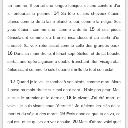
un homme. Il portait une longue tunique, et une ceinture d'or
14
lui entourait la poitrine.
Sa tête et ses cheveux étaient
blancs comme de la laine blanche, oui, comme la neige. Ses
15
yeux étaient comme une flamme ardente
et ses pieds
étincelaient comme du bronze incandescent au sortir d'un
creuset. Sa voix retentissait comme celle des grandes eaux.
16
Dans sa main droite, il tenait sept étoiles, et de sa bouche
sortait une épée aiguisée à double tranchant. Son visage était
éblouissant comme le soleil quand il brille de tout son éclat.
17
Quand je le vis, je tombai à ses pieds, comme mort. Alors
il posa sa main droite sur moi en disant : N'aie pas peur. Moi,
18
je suis le premier et le dernier,
le vivant. J'ai été mort, et
voici : je suis vivant pour l'éternité ! Je détiens les clés de la
19
mort et du séjour des morts.
Ecris donc ce que tu as vu, ce
20
qui est, et ce qui va arriver ensuite.
Mais d'abord voici quel