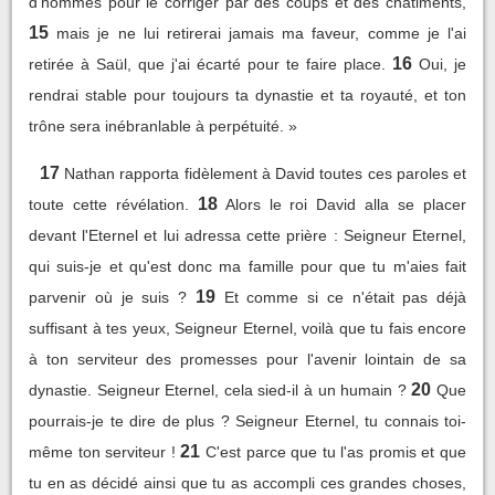
d'hommes pour le corriger par des coups et des châtiments,
15
mais je ne lui retirerai jamais ma faveur, comme je l'ai
16
retirée à Saül, que j'ai écarté pour te faire place.
Oui, je
rendrai stable pour toujours ta dynastie et ta royauté, et ton
trône sera inébranlable à perpétuité. »
17
Nathan rapporta fidèlement à David toutes ces paroles et
18
toute cette révélation.
Alors le roi David alla se placer
devant l'Eternel et lui adressa cette prière : Seigneur Eternel,
qui suis-je et qu'est donc ma famille pour que tu m'aies fait
19
parvenir où je suis ?
Et comme si ce n'était pas déjà
suffisant à tes yeux, Seigneur Eternel, voilà que tu fais encore
à ton serviteur des promesses pour l'avenir lointain de sa
20
dynastie. Seigneur Eternel, cela sied-il à un humain ?
Que
pourrais-je te dire de plus ? Seigneur Eternel, tu connais toi-
21
même ton serviteur !
C'est parce que tu l'as promis et que
tu en as décidé ainsi que tu as accompli ces grandes choses,