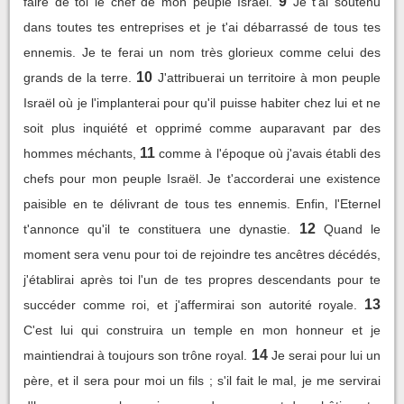
9
faire de toi le chef de mon peuple Israël.
Je t'ai soutenu
dans toutes tes entreprises et je t'ai débarrassé de tous tes
ennemis. Je te ferai un nom très glorieux comme celui des
10
grands de la terre.
J'attribuerai un territoire à mon peuple
Israël où je l'implanterai pour qu'il puisse habiter chez lui et ne
soit plus inquiété et opprimé comme auparavant par des
11
hommes méchants,
comme à l'époque où j'avais établi des
chefs pour mon peuple Israël. Je t'accorderai une existence
paisible en te délivrant de tous tes ennemis. Enfin, l'Eternel
12
t'annonce qu'il te constituera une dynastie.
Quand le
moment sera venu pour toi de rejoindre tes ancêtres décédés,
j'établirai après toi l'un de tes propres descendants pour te
13
succéder comme roi, et j'affermirai son autorité royale.
C'est lui qui construira un temple en mon honneur et je
14
maintiendrai à toujours son trône royal.
Je serai pour lui un
père, et il sera pour moi un fils ; s'il fait le mal, je me servirai