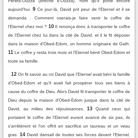
Perets-Ouzza (brèche d'Ouzza), nom qu'il porte encore
9
aujourd'hui.
Ce jour-là, David prit peur de l'Eternel et il se
demanda : Comment oserais-je faire venir le coffre de
10
l'Eternel chez moi ?
Il renonça donc à transporter le coffre
de l'Eternel chez lui dans la cité de David, et il le fit déposer
dans la maison d'Obed-Edom, un homme originaire de Gath.
11
Le coffre y resta trois mois et l'Eternel bénit Obed-Edom et
toute sa famille.
12
On fit savoir au roi David que l'Eternel avait béni la famille
d'Obed-Edom et qu'il avait fait prospérer tous ses biens à
cause du coffre de Dieu. Alors David fit transporter le coffre de
Dieu depuis la maison d'Obed-Edom jusque dans la cité de
13
David, au milieu des réjouissances.
Quand ceux qui
portaient le coffre de l'Eternel eurent avancé de six pas, ils
s'arrêtèrent et l'on offrit en sacrifice un taureau et un veau
14
gras.
David dansait de toutes ses forces devant l'Eternel,