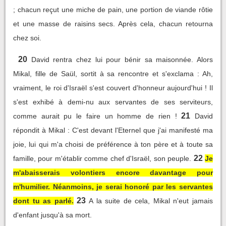
; chacun reçut une miche de pain, une portion de viande rôtie
et une masse de raisins secs. Après cela, chacun retourna
chez soi.
20
David rentra chez lui pour bénir sa maisonnée. Alors
Mikal, fille de Saül, sortit à sa rencontre et s'exclama : Ah,
vraiment, le roi d'Israël s'est couvert d'honneur aujourd'hui ! Il
s'est exhibé à demi-nu aux servantes de ses serviteurs,
21
comme aurait pu le faire un homme de rien !
David
répondit à Mikal : C'est devant l'Eternel que j'ai manifesté ma
joie, lui qui m'a choisi de préférence à ton père et à toute sa
22
famille, pour m'établir comme chef d'Israël, son peuple.
Je
m'abaisserais volontiers encore davantage pour
m'humilier. Néanmoins, je serai honoré par les servantes
23
dont tu as parlé.
A la suite de cela, Mikal n'eut jamais
d'enfant jusqu'à sa mort.