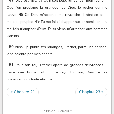
47
Dieu est vivant ! Qu'il soit loué, lui qui est mon rocher !
Que l'on proclame la grandeur de Dieu, le rocher qui me
48
sauve.
Ce Dieu m'accorde ma revanche, il abaisse sous
49
moi des peuples.
Tu me fais échapper aux ennemis, oui, tu
me fais triompher d'eux. Et tu viens m'arracher aux hommes
violents.
50
Aussi, je publie tes louanges, Eternel, parmi les nations,
je te célèbre par mes chants.
51
Pour son roi, l'Eternel opère de grandes délivrances. Il
traite avec bonté celui qui a reçu l'onction, David et sa
postérité, pour toute éternité.
« Chapitre 21
Chapitre 23 »
La Bible du Semeur™