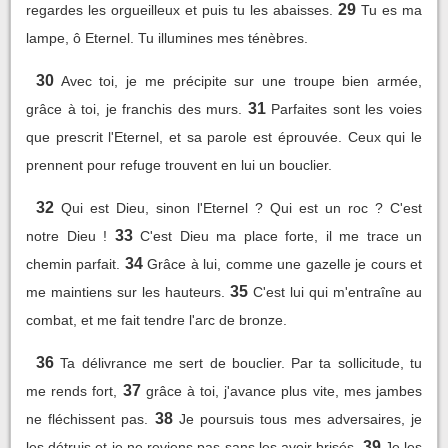
29
regardes les orgueilleux et puis tu les abaisses.
Tu es ma
lampe, ô Eternel. Tu illumines mes ténèbres.
30
Avec toi, je me précipite sur une troupe bien armée,
31
grâce à toi, je franchis des murs.
Parfaites sont les voies
que prescrit l'Eternel, et sa parole est éprouvée. Ceux qui le
prennent pour refuge trouvent en lui un bouclier.
32
Qui est Dieu, sinon l'Eternel ? Qui est un roc ? C'est
33
notre Dieu !
C'est Dieu ma place forte, il me trace un
34
chemin parfait.
Grâce à lui, comme une gazelle je cours et
35
me maintiens sur les hauteurs.
C'est lui qui m'entraîne au
combat, et me fait tendre l'arc de bronze.
36
Ta délivrance me sert de bouclier. Par ta sollicitude, tu
37
me rends fort,
grâce à toi, j'avance plus vite, mes jambes
38
ne fléchissent pas.
Je poursuis tous mes adversaires, je
39
les détruis et je ne reviens pas sans les avoir brisés.
Je les