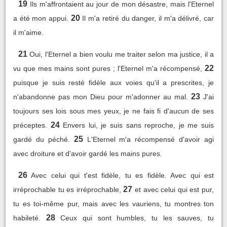
19
Ils m'affrontaient au jour de mon désastre, mais l'Eternel
20
a été mon appui.
Il m'a retiré du danger, il m'a délivré, car
il m'aime.
21
Oui, l'Eternel a bien voulu me traiter selon ma justice, il a
22
vu que mes mains sont pures ; l'Eternel m'a récompensé,
puisque je suis resté fidèle aux voies qu'il a prescrites, je
23
n'abandonne pas mon Dieu pour m'adonner au mal.
J'ai
toujours ses lois sous mes yeux, je ne fais fi d'aucun de ses
24
préceptes.
Envers lui, je suis sans reproche, je me suis
25
gardé du péché.
L'Eternel m'a récompensé d'avoir agi
avec droiture et d'avoir gardé les mains pures.
26
Avec celui qui t'est fidèle, tu es fidèle. Avec qui est
27
irréprochable tu es irréprochable,
et avec celui qui est pur,
tu es toi-même pur, mais avec les vauriens, tu montres ton
28
habileté.
Ceux qui sont humbles, tu les sauves, tu