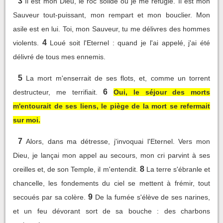
3
Il est mon Dieu, le roc solide où je me réfugie. Il est mon
Sauveur tout-puissant, mon rempart et mon bouclier. Mon
asile est en lui. Toi, mon Sauveur, tu me délivres des hommes
4
violents.
Loué soit l'Eternel : quand je l'ai appelé, j'ai été
délivré de tous mes ennemis.
5
La mort m'enserrait de ses flots, et, comme un torrent
6
destructeur, me terrifiait.
Oui, le séjour des morts
m'entourait de ses liens, le piège de la mort se refermait
sur moi.
7
Alors, dans ma détresse, j'invoquai l'Eternel. Vers mon
Dieu, je lançai mon appel au secours, mon cri parvint à ses
8
oreilles et, de son Temple, il m'entendit.
La terre s'ébranle et
chancelle, les fondements du ciel se mettent à frémir, tout
9
secoués par sa colère.
De la fumée s'élève de ses narines,
et un feu dévorant sort de sa bouche : des charbons