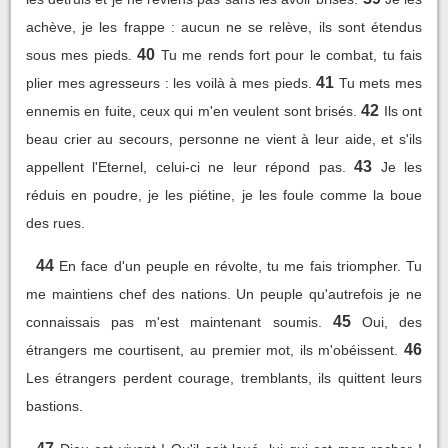
achève, je les frappe : aucun ne se relève, ils sont étendus
40
sous mes pieds.
Tu me rends fort pour le combat, tu fais
41
plier mes agresseurs : les voilà à mes pieds.
Tu mets mes
42
ennemis en fuite, ceux qui m'en veulent sont brisés.
Ils ont
beau crier au secours, personne ne vient à leur aide, et s'ils
43
appellent l'Eternel, celui-ci ne leur répond pas.
Je les
réduis en poudre, je les piétine, je les foule comme la boue
des rues.
44
En face d'un peuple en révolte, tu me fais triompher. Tu
me maintiens chef des nations. Un peuple qu'autrefois je ne
45
connaissais pas m'est maintenant soumis.
Oui, des
46
étrangers me courtisent, au premier mot, ils m'obéissent.
Les étrangers perdent courage, tremblants, ils quittent leurs
bastions.