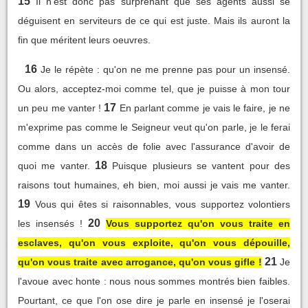
15
Il n'est donc pas surprenant que ses agents aussi se
déguisent en serviteurs de ce qui est juste. Mais ils auront la
fin que méritent leurs oeuvres.
16
Je le répète : qu'on ne me prenne pas pour un insensé.
Ou alors, acceptez-moi comme tel, que je puisse à mon tour
17
un peu me vanter !
En parlant comme je vais le faire, je ne
m'exprime pas comme le Seigneur veut qu'on parle, je le ferai
comme dans un accès de folie avec l'assurance d'avoir de
18
quoi me vanter.
Puisque plusieurs se vantent pour des
raisons tout humaines, eh bien, moi aussi je vais me vanter.
19
Vous qui êtes si raisonnables, vous supportez volontiers
20
les insensés !
Vous supportez qu'on vous traite en
esclaves, qu'on vous exploite, qu'on vous dépouille,
21
qu'on vous traite avec arrogance, qu'on vous gifle !
Je
l'avoue avec honte : nous nous sommes montrés bien faibles.
Pourtant, ce que l'on ose dire je parle en insensé je l'oserai