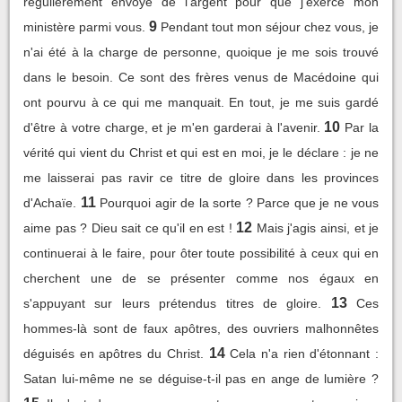
régulièrement envoyé de l'argent pour que j'exerce mon
9
ministère parmi vous.
Pendant tout mon séjour chez vous, je
n'ai été à la charge de personne, quoique je me sois trouvé
dans le besoin. Ce sont des frères venus de Macédoine qui
ont pourvu à ce qui me manquait. En tout, je me suis gardé
10
d'être à votre charge, et je m'en garderai à l'avenir.
Par la
vérité qui vient du Christ et qui est en moi, je le déclare : je ne
me laisserai pas ravir ce titre de gloire dans les provinces
11
d'Achaïe.
Pourquoi agir de la sorte ? Parce que je ne vous
12
aime pas ? Dieu sait ce qu'il en est !
Mais j'agis ainsi, et je
continuerai à le faire, pour ôter toute possibilité à ceux qui en
cherchent une de se présenter comme nos égaux en
13
s'appuyant sur leurs prétendus titres de gloire.
Ces
hommes-là sont de faux apôtres, des ouvriers malhonnêtes
14
déguisés en apôtres du Christ.
Cela n'a rien d'étonnant :
Satan lui-même ne se déguise-t-il pas en ange de lumière ?