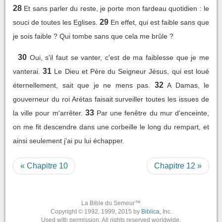
28
Et sans parler du reste, je porte mon fardeau quotidien : le
29
souci de toutes les Eglises.
En effet, qui est faible sans que
je sois faible ? Qui tombe sans que cela me brûle ?
30
Oui, s'il faut se vanter, c'est de ma faiblesse que je me
31
vanterai.
Le Dieu et Père du Seigneur Jésus, qui est loué
32
éternellement, sait que je ne mens pas.
A Damas, le
gouverneur du roi Arétas faisait surveiller toutes les issues de
33
la ville pour m'arrêter.
Par une fenêtre du mur d'enceinte,
on me fit descendre dans une corbeille le long du rempart, et
ainsi seulement j'ai pu lui échapper.
« Chapitre 10
Chapitre 12 »
La Bible du Semeur™
Copyright © 1992, 1999, 2015 by
Biblica
, Inc.
Used with permission. All rights reserved worldwide.