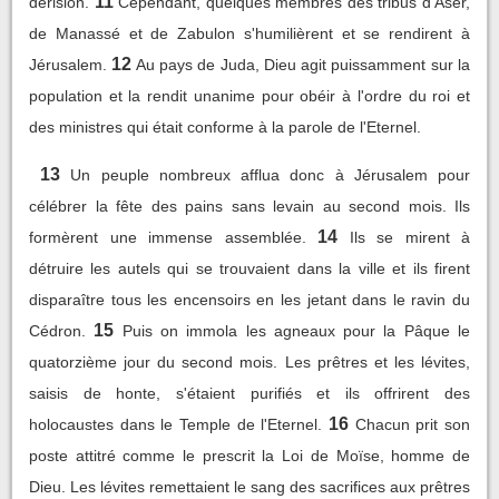
11
dérision.
Cependant, quelques membres des tribus d'Aser,
de Manassé et de Zabulon s'humilièrent et se rendirent à
12
Jérusalem.
Au pays de Juda, Dieu agit puissamment sur la
population et la rendit unanime pour obéir à l'ordre du roi et
des ministres qui était conforme à la parole de l'Eternel.
13
Un peuple nombreux afflua donc à Jérusalem pour
célébrer la fête des pains sans levain au second mois. Ils
14
formèrent une immense assemblée.
Ils se mirent à
détruire les autels qui se trouvaient dans la ville et ils firent
disparaître tous les encensoirs en les jetant dans le ravin du
15
Cédron.
Puis on immola les agneaux pour la Pâque le
quatorzième jour du second mois. Les prêtres et les lévites,
saisis de honte, s'étaient purifiés et ils offrirent des
16
holocaustes dans le Temple de l'Eternel.
Chacun prit son
poste attitré comme le prescrit la Loi de Moïse, homme de
Dieu. Les lévites remettaient le sang des sacrifices aux prêtres