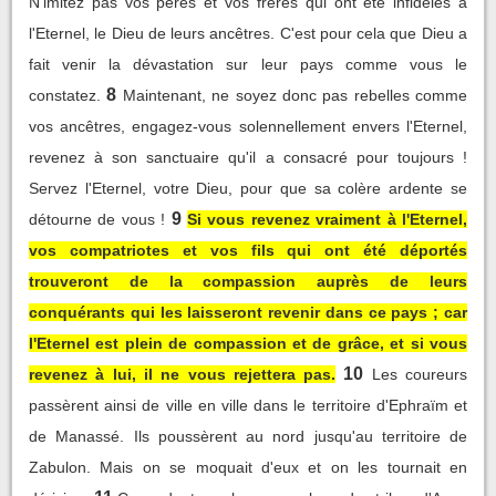
N'imitez pas vos pères et vos frères qui ont été infidèles à
l'Eternel, le Dieu de leurs ancêtres. C'est pour cela que Dieu a
fait venir la dévastation sur leur pays comme vous le
8
constatez.
Maintenant, ne soyez donc pas rebelles comme
vos ancêtres, engagez-vous solennellement envers l'Eternel,
revenez à son sanctuaire qu'il a consacré pour toujours !
Servez l'Eternel, votre Dieu, pour que sa colère ardente se
9
détourne de vous !
Si vous revenez vraiment à l'Eternel,
vos compatriotes et vos fils qui ont été déportés
trouveront de la compassion auprès de leurs
conquérants qui les laisseront revenir dans ce pays ; car
l'Eternel est plein de compassion et de grâce, et si vous
10
revenez à lui, il ne vous rejettera pas.
Les coureurs
passèrent ainsi de ville en ville dans le territoire d'Ephraïm et
de Manassé. Ils poussèrent au nord jusqu'au territoire de
Zabulon. Mais on se moquait d'eux et on les tournait en