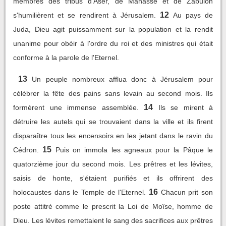
membres des tribus d'Aser, de Manassé et de Zabulon
12
s'humilièrent et se rendirent à Jérusalem.
Au pays de
Juda, Dieu agit puissamment sur la population et la rendit
unanime pour obéir à l'ordre du roi et des ministres qui était
conforme à la parole de l'Eternel.
13
Un peuple nombreux afflua donc à Jérusalem pour
célébrer la fête des pains sans levain au second mois. Ils
14
formèrent une immense assemblée.
Ils se mirent à
détruire les autels qui se trouvaient dans la ville et ils firent
disparaître tous les encensoirs en les jetant dans le ravin du
15
Cédron.
Puis on immola les agneaux pour la Pâque le
quatorzième jour du second mois. Les prêtres et les lévites,
saisis de honte, s'étaient purifiés et ils offrirent des
16
holocaustes dans le Temple de l'Eternel.
Chacun prit son
poste attitré comme le prescrit la Loi de Moïse, homme de
Dieu. Les lévites remettaient le sang des sacrifices aux prêtres