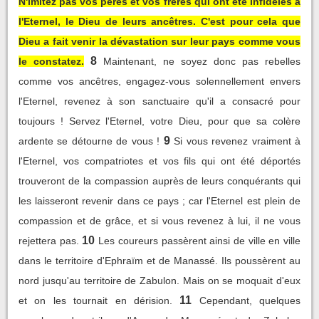
N'imitez pas vos pères et vos frères qui ont été infidèles à
l'Eternel, le Dieu de leurs ancêtres. C'est pour cela que
Dieu a fait venir la dévastation sur leur pays comme vous
8
le constatez.
Maintenant, ne soyez donc pas rebelles
comme vos ancêtres, engagez-vous solennellement envers
l'Eternel, revenez à son sanctuaire qu'il a consacré pour
toujours ! Servez l'Eternel, votre Dieu, pour que sa colère
9
ardente se détourne de vous !
Si vous revenez vraiment à
l'Eternel, vos compatriotes et vos fils qui ont été déportés
trouveront de la compassion auprès de leurs conquérants qui
les laisseront revenir dans ce pays ; car l'Eternel est plein de
compassion et de grâce, et si vous revenez à lui, il ne vous
10
rejettera pas.
Les coureurs passèrent ainsi de ville en ville
dans le territoire d'Ephraïm et de Manassé. Ils poussèrent au
nord jusqu'au territoire de Zabulon. Mais on se moquait d'eux
11
et on les tournait en dérision.
Cependant, quelques