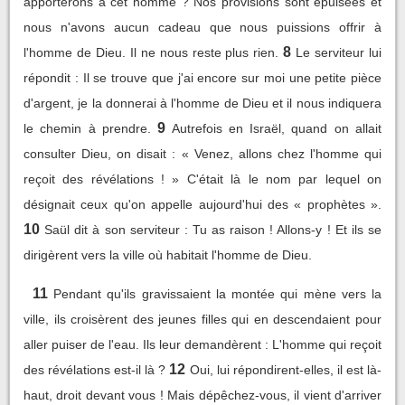
apporterons à cet homme ? Nos provisions sont épuisées et
nous n'avons aucun cadeau que nous puissions offrir à
8
l'homme de Dieu. Il ne nous reste plus rien.
Le serviteur lui
répondit : Il se trouve que j'ai encore sur moi une petite pièce
d'argent, je la donnerai à l'homme de Dieu et il nous indiquera
9
le chemin à prendre.
Autrefois en Israël, quand on allait
consulter Dieu, on disait : « Venez, allons chez l'homme qui
reçoit des révélations ! » C'était là le nom par lequel on
désignait ceux qu'on appelle aujourd'hui des « prophètes ».
10
Saül dit à son serviteur : Tu as raison ! Allons-y ! Et ils se
dirigèrent vers la ville où habitait l'homme de Dieu.
11
Pendant qu'ils gravissaient la montée qui mène vers la
ville, ils croisèrent des jeunes filles qui en descendaient pour
aller puiser de l'eau. Ils leur demandèrent : L'homme qui reçoit
12
des révélations est-il là ?
Oui, lui répondirent-elles, il est là-
haut, droit devant vous ! Mais dépêchez-vous, il vient d'arriver