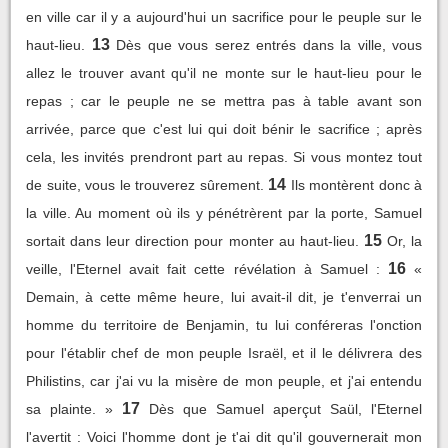
en ville car il y a aujourd'hui un sacrifice pour le peuple sur le
13
haut-lieu.
Dès que vous serez entrés dans la ville, vous
allez le trouver avant qu'il ne monte sur le haut-lieu pour le
repas ; car le peuple ne se mettra pas à table avant son
arrivée, parce que c'est lui qui doit bénir le sacrifice ; après
cela, les invités prendront part au repas. Si vous montez tout
14
de suite, vous le trouverez sûrement.
Ils montèrent donc à
la ville. Au moment où ils y pénétrèrent par la porte, Samuel
15
sortait dans leur direction pour monter au haut-lieu.
Or, la
16
veille, l'Eternel avait fait cette révélation à Samuel :
«
Demain, à cette même heure, lui avait-il dit, je t'enverrai un
homme du territoire de Benjamin, tu lui conféreras l'onction
pour l'établir chef de mon peuple Israël, et il le délivrera des
Philistins, car j'ai vu la misère de mon peuple, et j'ai entendu
17
sa plainte. »
Dès que Samuel aperçut Saül, l'Eternel
l'avertit : Voici l'homme dont je t'ai dit qu'il gouvernerait mon