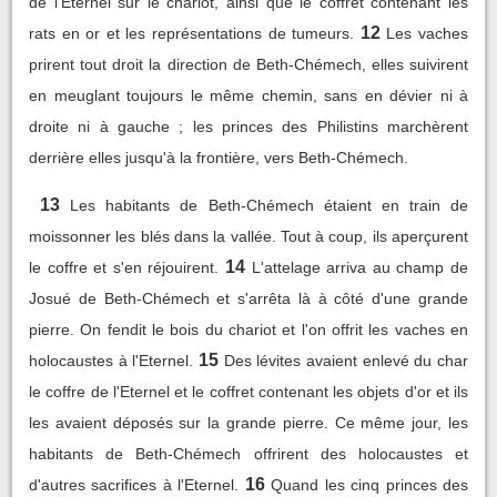
de l'Eternel sur le chariot, ainsi que le coffret contenant les
12
rats en or et les représentations de tumeurs.
Les vaches
prirent tout droit la direction de Beth-Chémech, elles suivirent
en meuglant toujours le même chemin, sans en dévier ni à
droite ni à gauche ; les princes des Philistins marchèrent
derrière elles jusqu'à la frontière, vers Beth-Chémech.
13
Les habitants de Beth-Chémech étaient en train de
moissonner les blés dans la vallée. Tout à coup, ils aperçurent
14
le coffre et s'en réjouirent.
L'attelage arriva au champ de
Josué de Beth-Chémech et s'arrêta là à côté d'une grande
pierre. On fendit le bois du chariot et l'on offrit les vaches en
15
holocaustes à l'Eternel.
Des lévites avaient enlevé du char
le coffre de l'Eternel et le coffret contenant les objets d'or et ils
les avaient déposés sur la grande pierre. Ce même jour, les
habitants de Beth-Chémech offrirent des holocaustes et
16
d'autres sacrifices à l'Eternel.
Quand les cinq princes des