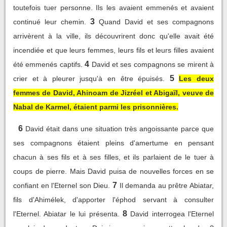
toutefois tuer personne. Ils les avaient emmenés et avaient
3
continué leur chemin.
Quand David et ses compagnons
arrivèrent à la ville, ils découvrirent donc qu'elle avait été
incendiée et que leurs femmes, leurs fils et leurs filles avaient
4
été emmenés captifs.
David et ses compagnons se mirent à
5
crier et à pleurer jusqu'à en être épuisés.
Les deux
femmes de David, Ahinoam de Jizréel et Abigaïl, veuve de
Nabal de Karmel, étaient parmi les prisonnières.
6
David était dans une situation très angoissante parce que
ses compagnons étaient pleins d'amertume en pensant
chacun à ses fils et à ses filles, et ils parlaient de le tuer à
coups de pierre. Mais David puisa de nouvelles forces en se
7
confiant en l'Eternel son Dieu.
Il demanda au prêtre Abiatar,
fils d'Ahimélek, d'apporter l'éphod servant à consulter
8
l'Eternel. Abiatar le lui présenta.
David interrogea l'Eternel