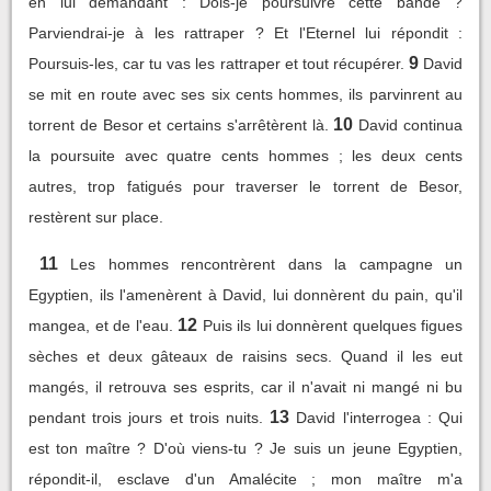
en lui demandant : Dois-je poursuivre cette bande ?
Parviendrai-je à les rattraper ? Et l'Eternel lui répondit :
9
Poursuis-les, car tu vas les rattraper et tout récupérer.
David
se mit en route avec ses six cents hommes, ils parvinrent au
10
torrent de Besor et certains s'arrêtèrent là.
David continua
la poursuite avec quatre cents hommes ; les deux cents
autres, trop fatigués pour traverser le torrent de Besor,
restèrent sur place.
11
Les hommes rencontrèrent dans la campagne un
Egyptien, ils l'amenèrent à David, lui donnèrent du pain, qu'il
12
mangea, et de l'eau.
Puis ils lui donnèrent quelques figues
sèches et deux gâteaux de raisins secs. Quand il les eut
mangés, il retrouva ses esprits, car il n'avait ni mangé ni bu
13
pendant trois jours et trois nuits.
David l'interrogea : Qui
est ton maître ? D'où viens-tu ? Je suis un jeune Egyptien,
répondit-il, esclave d'un Amalécite ; mon maître m'a