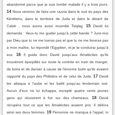
abandonné parce que je suis tombé malade il y a trois jours.
14
Nous venions de faire une razzia dans le sud du pays des
Kérétiens, dans le territoire de Juda et dans le désert de
15
Caleb ; nous avons aussi incendié Tsiqlag.
David lui
demanda : Veux-tu me guider jusqu'à cette bande ? Jure-moi
par Dieu que tu ne me tueras pas et que tu ne me livreras pas
à mon maître, lui répondit l'Egyptien, et je te conduirai jusqu'à
16
eux.
Il guida donc David jusqu'aux Amalécites qu'ils
trouvèrent éparpillés sur toute la contrée en train de manger,
de boire et de danser à cause de l'énorme butin qu'ils avaient
17
rapporté du pays des Philistins et de celui de Juda.
David
les attaqua à l'aube et les battit jusqu'au lendemain soir.
Aucun d'eux ne lui échappa, excepté quatre cents jeunes
18
gens qui réussirent à fuir sur des chameaux.
David
récupéra tout ce que les Amalécites avaient pris. Il délivra
19
ainsi ses deux femmes.
Personne ne manqua à l'appel, ni