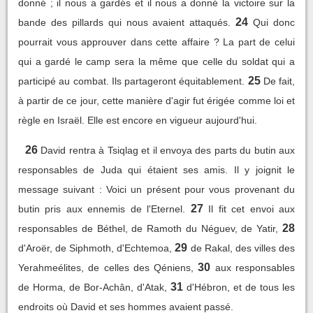
donné ; il nous a gardés et il nous a donné la victoire sur la
24
bande des pillards qui nous avaient attaqués.
Qui donc
pourrait vous approuver dans cette affaire ? La part de celui
qui a gardé le camp sera la même que celle du soldat qui a
25
participé au combat. Ils partageront équitablement.
De fait,
à partir de ce jour, cette manière d'agir fut érigée comme loi et
règle en Israël. Elle est encore en vigueur aujourd'hui.
26
David rentra à Tsiqlag et il envoya des parts du butin aux
responsables de Juda qui étaient ses amis. Il y joignit le
message suivant : Voici un présent pour vous provenant du
27
butin pris aux ennemis de l'Eternel.
Il fit cet envoi aux
28
responsables de Béthel, de Ramoth du Néguev, de Yatir,
29
d'Aroër, de Siphmoth, d'Echtemoa,
de Rakal, des villes des
30
Yerahmeélites, de celles des Qéniens,
aux responsables
31
de Horma, de Bor-Achân, d'Atak,
d'Hébron, et de tous les
endroits où David et ses hommes avaient passé.