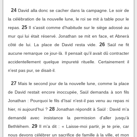
24
David alla donc se cacher dans la campagne. Le soir de
la célébration de la nouvelle lune, le roi se mit à table pour le
25
repas.
Il s'assit comme d'habitude sur le siège adossé au
mur qui lui était réservé. Jonathan se mit en face, et Abnerà
26
côté de lui. La place de David resta vide.
Saül ne fit
aucune remarque ce jour-là. Il pensait qu'il avait dû contracter
accidentellement quelque impureté rituelle. Certainement il
n'est pas pur, se disait-il.
27
Mais le second jour de la nouvelle lune, comme la place
de David restait encore inoccupée, Saül demanda à son fils
Jonathan : Pourquoi le fils d'Isaï n'est-il pas venu au repas ni
28
hier, ni aujourd'hui ?
Jonathan répondit à Saül : David m'a
demandé avec insistance la permission d'aller jusqu'à
29
Bethléhem.
Il m'a dit : « Laisse-moi partir, je te prie, car
nous devons célébrer un sacrifice de famille à la ville, et mon