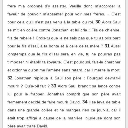
frère m'a ordonné d'y assister. Veuille donc m'accorder la
faveur de pouvoir m'absenter pour voir mes frères. » C'est
30
pour cela qu'il n'est pas venu à la table du roi.
Alors Saül
se mit en colère contre Jonathan et lui cria : Fils de chienne,
fils de rebelle ! Crois-tu que je ne sais pas que tu as pris parti
31
pour le fils d'Isaï, à ta honte et à celle de ta mère ?
Aussi
longtemps que le fils d'Isaï sera en vie, tu ne pourras pas
t'imposer ni établir ta royauté. C'est pourquoi, fais-le chercher
et ordonne qu'on me l'amène sans retard, car il mérite la mort.
32
Jonathan répliqua à Saül son père : Pourquoi devrait-il
33
mourir ? Qu'a-t-il fait ?
Alors Saül brandit sa lance contre
lui pour le frapper. Jonathan comprit que son père avait
34
fermement décidé de faire mourir David.
Il se leva de table
dans une grande colère et ne mangea rien ce jour-là, car il
était trop affligé à cause de la manière injurieuse dont son
père avait traité David.