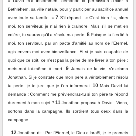
« David m'a instamment demandé la permission d'aller à
Bethléhem, sa ville natale, pour y participer au sacrifice annuel
7
avec toute sa famille. »
S'il répond : « C'est bien ! », alors
moi, ton serviteur, je n'ai rien à craindre. Mais s'il se met en
8
colère, tu sauras qu'il a résolu ma perte.
Puisque tu t'es lié à
moi, ton serviteur, par un pacte d'amitié au nom de l'Eternel,
agis envers moi avec bienveillance. Et si je suis coupable de
quoi que ce soit, ce n'est pas la peine de me livrer à ton père :
9
mets-moi toi-même à mort.
Jamais de la vie, s'exclama
Jonathan. Si je constate que mon père a véritablement résolu
10
ta perte, je te jure que je t'en informerai.
Mais David lui
demanda : Comment me préviendras-tu si ton père te répond
11
durement à mon sujet ?
Jonathan proposa à David : Viens,
sortons dans la campagne. Ils sortirent tous deux dans la
campagne.
12
Jonathan dit : Par l'Eternel, le Dieu d'Israël, je te promets