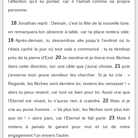
l'affection qu'il lui portait, car il l'aimait comme sa propre
personne.
18
Jonathan reprit : Demain, c'est la fête de la nouvelle lune,
on remarquera ton absence à table, car ta place restera vide.
19
Après-demain, tu descendras vite jusqu'à l'endroit où tu
t'étais caché le jour où tout cela a commencé ; tu te tiendras
20
près de la pierre d'Ezel.
Je viendrai et je tirerai trois flèches
21
dans cette direction, sur une cible que j'aurai choisie,
puis
j'enverrai mon jeune serviteur les chercher. Si je lui crie : «
Regarde, les flèches sont derrière toi, reviens les ramasser ! »
alors tu peux revenir, car tout va bien pour toi. Aussi vrai que
22
l'Eternel est vivant, tu n'auras rien à craindre.
Mais si je
crie au jeune homme : « Va plus loin, les flèches sont plus loin
23
que toi ! » alors pars, car l'Eternel te fait partir.
Mais il
restera à jamais le garant pour moi et toi de notre
engagement l'un envers l'autre.