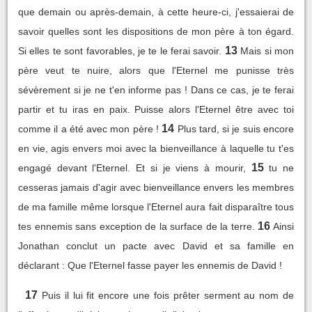
que demain ou après-demain, à cette heure-ci, j'essaierai de
savoir quelles sont les dispositions de mon père à ton égard.
13
Si elles te sont favorables, je te le ferai savoir.
Mais si mon
père veut te nuire, alors que l'Eternel me punisse très
sévèrement si je ne t'en informe pas ! Dans ce cas, je te ferai
partir et tu iras en paix. Puisse alors l'Eternel être avec toi
14
comme il a été avec mon père !
Plus tard, si je suis encore
en vie, agis envers moi avec la bienveillance à laquelle tu t'es
15
engagé devant l'Eternel. Et si je viens à mourir,
tu ne
cesseras jamais d'agir avec bienveillance envers les membres
de ma famille même lorsque l'Eternel aura fait disparaître tous
16
tes ennemis sans exception de la surface de la terre.
Ainsi
Jonathan conclut un pacte avec David et sa famille en
déclarant : Que l'Eternel fasse payer les ennemis de David !
17
Puis il lui fit encore une fois prêter serment au nom de