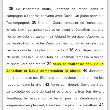
35
Le lendemain matin, Jonathan se rendit dans la
campagne à l'endroit convenu avec David. Un jeune serviteur
36
l'accompagnait.
Il lui dit : Cours ramasser les flèches que
je vais tirer ! Le garçon courut en avant et Jonathan tira une
37
flèche au-delà du garçon.
Quand le serviteur s'approcha
de l'endroit où la flèche s'était plantée, Jonathan lui cria : La
38
flèche n'est-elle pas plus loin que toi ?
Vite, dépêche-toi !
Ne reste pas là ! Le serviteur de Jonathan ramassa la flèche
39
et revint vers son maître
sans se douter de rien. Seuls
40
Jonathan et David comprenaient la chose.
Jonathan
remit son arc et ses flèches à son serviteur et lui dit : Va les
41
rapporter dans la ville !
Après son départ, David sortit de
sa cachette du côté du sud et se prosterna trois fois devant
Jonathan, le visage contre terre, puis ils s'embrassèrent
42
longuement en pleurant, David encore plus que Jonathan.