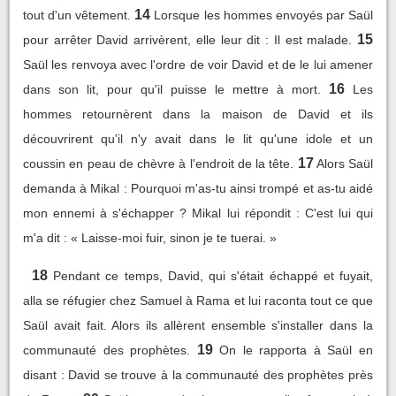
14
tout d'un vêtement.
Lorsque les hommes envoyés par Saül
15
pour arrêter David arrivèrent, elle leur dit : Il est malade.
Saül les renvoya avec l'ordre de voir David et de le lui amener
16
dans son lit, pour qu'il puisse le mettre à mort.
Les
hommes retournèrent dans la maison de David et ils
découvrirent qu'il n'y avait dans le lit qu'une idole et un
17
coussin en peau de chèvre à l'endroit de la tête.
Alors Saül
demanda à Mikal : Pourquoi m'as-tu ainsi trompé et as-tu aidé
mon ennemi à s'échapper ? Mikal lui répondit : C'est lui qui
m'a dit : « Laisse-moi fuir, sinon je te tuerai. »
18
Pendant ce temps, David, qui s'était échappé et fuyait,
alla se réfugier chez Samuel à Rama et lui raconta tout ce que
Saül avait fait. Alors ils allèrent ensemble s'installer dans la
19
communauté des prophètes.
On le rapporta à Saül en
disant : David se trouve à la communauté des prophètes près