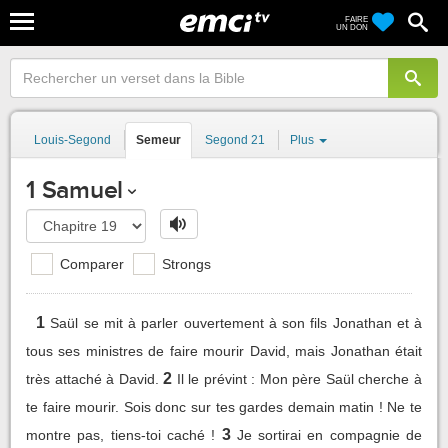
FAIRE
UN DON
Louis-Segond
Semeur
Segond 21
Plus
1 Samuel
Comparer
Strongs
1
Saül se mit à parler ouvertement à son fils Jonathan et à
tous ses ministres de faire mourir David, mais Jonathan était
2
très attaché à David.
Il le prévint : Mon père Saül cherche à
te faire mourir. Sois donc sur tes gardes demain matin ! Ne te
3
montre pas, tiens-toi caché !
Je sortirai en compagnie de