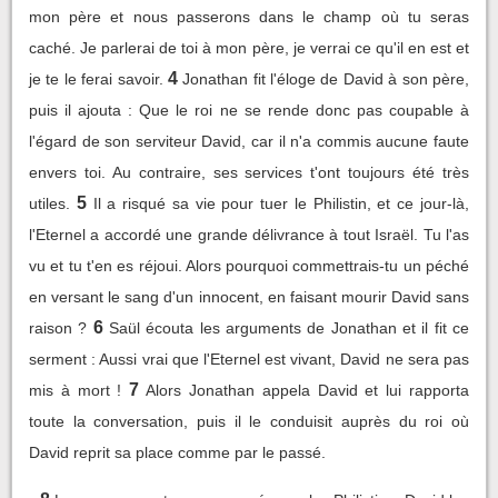
mon père et nous passerons dans le champ où tu seras
caché. Je parlerai de toi à mon père, je verrai ce qu'il en est et
4
je te le ferai savoir.
Jonathan fit l'éloge de David à son père,
puis il ajouta : Que le roi ne se rende donc pas coupable à
l'égard de son serviteur David, car il n'a commis aucune faute
envers toi. Au contraire, ses services t'ont toujours été très
5
utiles.
Il a risqué sa vie pour tuer le Philistin, et ce jour-là,
l'Eternel a accordé une grande délivrance à tout Israël. Tu l'as
vu et tu t'en es réjoui. Alors pourquoi commettrais-tu un péché
en versant le sang d'un innocent, en faisant mourir David sans
6
raison ?
Saül écouta les arguments de Jonathan et il fit ce
serment : Aussi vrai que l'Eternel est vivant, David ne sera pas
7
mis à mort !
Alors Jonathan appela David et lui rapporta
toute la conversation, puis il le conduisit auprès du roi où
David reprit sa place comme par le passé.