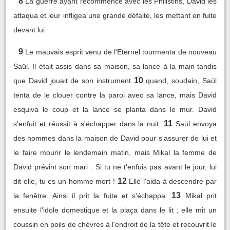
8
La guerre ayant recommencé avec les Philistins, David les
attaqua et leur infligea une grande défaite, les mettant en fuite
devant lui.
9
Le mauvais esprit venu de l'Eternel tourmenta de nouveau
Saül. Il était assis dans sa maison, sa lance à la main tandis
10
que David jouait de son instrument
quand, soudain, Saül
tenta de le clouer contre la paroi avec sa lance, mais David
esquiva le coup et la lance se planta dans le mur. David
11
s'enfuit et réussit à s'échapper dans la nuit.
Saül envoya
des hommes dans la maison de David pour s'assurer de lui et
le faire mourir le lendemain matin, mais Mikal la femme de
David prévint son mari : Si tu ne t'enfuis pas avant le jour, lui
12
dit-elle, tu es un homme mort !
Elle l'aida à descendre par
13
la fenêtre. Ainsi il prit la fuite et s'échappa.
Mikal prit
ensuite l'idole domestique et la plaça dans le lit ; elle mit un
coussin en poils de chèvres à l'endroit de la tête et recouvrit le