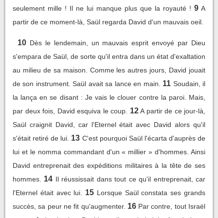
9
seulement mille ! Il ne lui manque plus que la royauté !
A
partir de ce moment-là, Saül regarda David d'un mauvais oeil.
10
Dès le lendemain, un mauvais esprit envoyé par Dieu
s'empara de Saül, de sorte qu'il entra dans un état d'exaltation
au milieu de sa maison. Comme les autres jours, David jouait
11
de son instrument. Saül avait sa lance en main.
Soudain, il
la lança en se disant : Je vais le clouer contre la paroi. Mais,
12
par deux fois, David esquiva le coup.
A partir de ce jour-là,
Saül craignit David, car l'Eternel était avec David alors qu'il
13
s'était retiré de lui.
C'est pourquoi Saül l'écarta d'auprès de
lui et le nomma commandant d'un « millier » d'hommes. Ainsi
David entreprenait des expéditions militaires à la tête de ses
14
hommes.
Il réussissait dans tout ce qu'il entreprenait, car
15
l'Eternel était avec lui.
Lorsque Saül constata ses grands
16
succès, sa peur ne fit qu'augmenter.
Par contre, tout Israël