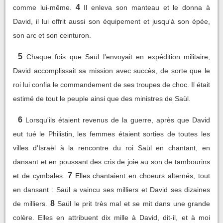
4
comme lui-même.
Il enleva son manteau et le donna à
David, il lui offrit aussi son équipement et jusqu'à son épée,
son arc et son ceinturon.
5
Chaque fois que Saül l'envoyait en expédition militaire,
David accomplissait sa mission avec succès, de sorte que le
roi lui confia le commandement de ses troupes de choc. Il était
estimé de tout le peuple ainsi que des ministres de Saül.
6
Lorsqu'ils étaient revenus de la guerre, après que David
eut tué le Philistin, les femmes étaient sorties de toutes les
villes d'Israël à la rencontre du roi Saül en chantant, en
dansant et en poussant des cris de joie au son de tambourins
7
et de cymbales.
Elles chantaient en choeurs alternés, tout
en dansant : Saül a vaincu ses milliers et David ses dizaines
8
de milliers.
Saül le prit très mal et se mit dans une grande
colère. Elles en attribuent dix mille à David, dit-il, et à moi