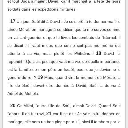
et tout Juda aimaient David, car il marchait à la tête de leurs
soldats dans les expéditions militaires.
17
Un jour, Saül dit à David : Je suis prêt à te donner ma fille
aînée Mérab en mariage à condition que tu me serves comme
un vaillant guerrier et que tu livres les combats de l'Eternel. Il
se disait : Il vaut mieux que ce ne soit pas moi-même qui
18
attente à sa vie, mais plutôt les Philistins !
David lui
répondit : Qui suis-je et que vaut ma vie, de quelle importance
est la famille de mon père en Israël, pour que je devienne le
19
gendre du roi ?
Mais, quand vint le moment où Mérab, la
fille de Saül, devait être donnée à David, Saül la donna à
Adriel de Mehola.
20
Or Mikal, l'autre fille de Saül, aimait David. Quand Saül
21
l'apprit, il en fut ravi,
car il se dit : Je vais la lui donner en
mariage, elle sera un bon piège pour lui, ainsi il tombera par la