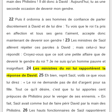
main des Philistins ! Il dit donc à David : Aujourd'hui, tu as une
seconde occasion de devenir mon gendre.
22
Puis il ordonna à ses hommes de confiance de parler
discrètement à David et de lui dire : Tu vois que le roi t'a pris
en affection et tous ses gens t'aiment, accepte donc
23
maintenant de devenir son gendre !
Les ministres de Saül
allèrent répéter ces paroles à David ; mais celui-ci leur
répondit : Croyez-vous que ce soit une petite affaire que de
devenir le gendre du roi ? Je ne suis qu'un homme pauvre et
24
insignifiant.
Les ministres du roi lui rapportèrent la
25
réponse de David.
Eh bien, reprit Saül, voilà ce que vous
lui direz : « Le roi ne demande pas de dot d'argent pour sa
fille. Tout ce qu'il désire, c'est que tu lui apportes cent
prépuces de Philistins pour le venger de ses ennemis. » En
fait, Saül avait comme but de faire périr David par la main des
26
Philistins.
Les hauts fonctionnaires de Saül rapportèrent