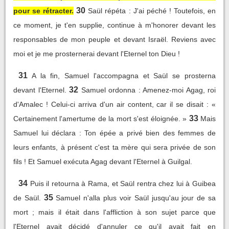
30
pour se rétracter.
Saül répéta : J'ai péché ! Toutefois, en
ce moment, je t'en supplie, continue à m'honorer devant les
responsables de mon peuple et devant Israël. Reviens avec
moi et je me prosternerai devant l'Eternel ton Dieu !
31
A la fin, Samuel l'accompagna et Saül se prosterna
32
devant l'Eternel.
Samuel ordonna : Amenez-moi Agag, roi
d'Amalec ! Celui-ci arriva d'un air content, car il se disait : «
33
Certainement l'amertume de la mort s'est éloignée. »
Mais
Samuel lui déclara : Ton épée a privé bien des femmes de
leurs enfants, à présent c'est ta mère qui sera privée de son
fils ! Et Samuel exécuta Agag devant l'Eternel à Guilgal.
34
Puis il retourna à Rama, et Saül rentra chez lui à Guibea
35
de Saül.
Samuel n'alla plus voir Saül jusqu'au jour de sa
mort ; mais il était dans l'affliction à son sujet parce que
l'Eternel avait décidé d'annuler ce qu'il avait fait en