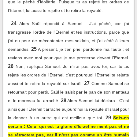
que le péché d'idolâtrie. Puisque tu as rejeté les ordres de
l'Eternel, lui aussi te rejette et te retire la royauté.
24
Alors Saül répondit à Samuel : J'ai péché, car j'ai
transgressé l'ordre de l'Eternel et tes instructions, parce que
j'ai eu peur de mécontenter mes soldats, et j'ai cédé à leurs
25
demandes.
A présent, je t'en prie, pardonne ma faute ; et
reviens avec moi pour que je me prosterne devant l'Eternel.
26
Non, répliqua Samuel. Je n'irai pas avec toi, car tu as
rejeté les ordres de l'Eternel, c'est pourquoi l'Eternel te rejette
27
aussi et te retire la royauté sur Israël.
Comme Samuel se
retournait pour partir, Saül le saisit par le pan de son manteau
28
et le morceau fut arraché.
Alors Samuel lui déclara : C'est
ainsi que l'Eternel t'arrache aujourd'hui la royauté d'Israël pour
29
la donner à un autre qui est meilleur que toi.
Sois-en
certain : Celui qui est la gloire d'Israël ne ment pas et ne
se rétractera pas, car il n'est pas comme un être humain