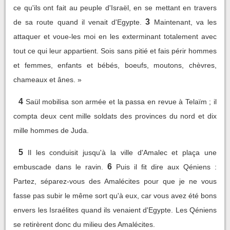
ce qu'ils ont fait au peuple d'Israël, en se mettant en travers
3
de sa route quand il venait d'Egypte.
Maintenant, va les
attaquer et voue-les moi en les exterminant totalement avec
tout ce qui leur appartient. Sois sans pitié et fais périr hommes
et femmes, enfants et bébés, boeufs, moutons, chèvres,
chameaux et ânes. »
4
Saül mobilisa son armée et la passa en revue à Telaïm ; il
compta deux cent mille soldats des provinces du nord et dix
mille hommes de Juda.
5
Il les conduisit jusqu'à la ville d'Amalec et plaça une
6
embuscade dans le ravin.
Puis il fit dire aux Qéniens :
Partez, séparez-vous des Amalécites pour que je ne vous
fasse pas subir le même sort qu'à eux, car vous avez été bons
envers les Israélites quand ils venaient d'Egypte. Les Qéniens
se retirèrent donc du milieu des Amalécites.