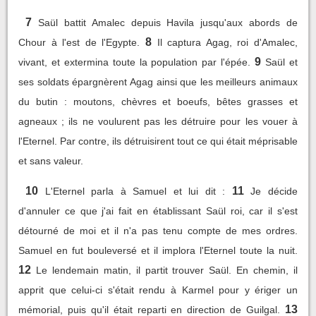
7
Saül battit Amalec depuis Havila jusqu'aux abords de
8
Chour à l'est de l'Egypte.
Il captura Agag, roi d'Amalec,
9
vivant, et extermina toute la population par l'épée.
Saül et
ses soldats épargnèrent Agag ainsi que les meilleurs animaux
du butin : moutons, chèvres et boeufs, bêtes grasses et
agneaux ; ils ne voulurent pas les détruire pour les vouer à
l'Eternel. Par contre, ils détruisirent tout ce qui était méprisable
et sans valeur.
10
11
L'Eternel parla à Samuel et lui dit :
Je décide
d'annuler ce que j'ai fait en établissant Saül roi, car il s'est
détourné de moi et il n'a pas tenu compte de mes ordres.
Samuel en fut bouleversé et il implora l'Eternel toute la nuit.
12
Le lendemain matin, il partit trouver Saül. En chemin, il
apprit que celui-ci s'était rendu à Karmel pour y ériger un
13
mémorial, puis qu'il était reparti en direction de Guilgal.