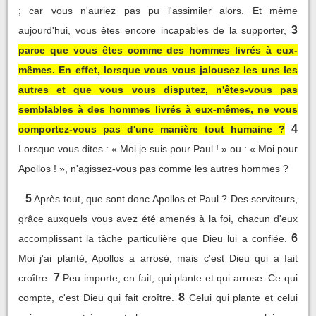
; car vous n'auriez pas pu l'assimiler alors. Et même
3
aujourd'hui, vous êtes encore incapables de la supporter,
parce que vous êtes comme des hommes livrés à eux-
mêmes. En effet, lorsque vous vous jalousez les uns les
autres et que vous vous disputez, n'êtes-vous pas
semblables à des hommes livrés à eux-mêmes, ne vous
4
comportez-vous pas d'une manière tout humaine ?
Lorsque vous dites : « Moi je suis pour Paul ! » ou : « Moi pour
Apollos ! », n'agissez-vous pas comme les autres hommes ?
5
Après tout, que sont donc Apollos et Paul ? Des serviteurs,
grâce auxquels vous avez été amenés à la foi, chacun d'eux
6
accomplissant la tâche particulière que Dieu lui a confiée.
Moi j'ai planté, Apollos a arrosé, mais c'est Dieu qui a fait
7
croître.
Peu importe, en fait, qui plante et qui arrose. Ce qui
8
compte, c'est Dieu qui fait croître.
Celui qui plante et celui