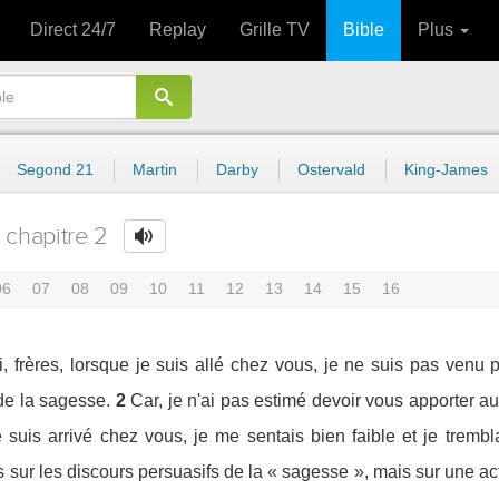
Direct 24/7
Replay
Grille TV
Bible
Plus
Segond 21
Martin
Darby
Ostervald
King-James
chapitre 2
06
07
08
09
10
11
12
13
14
15
16
, frères, lorsque je suis allé chez vous, je ne suis pas venu p
de la sagesse.
2
Car, je n'ai pas estimé devoir vous apporter a
suis arrivé chez vous, je me sentais bien faible et je trembla
 sur les discours persuasifs de la « sagesse », mais sur une act