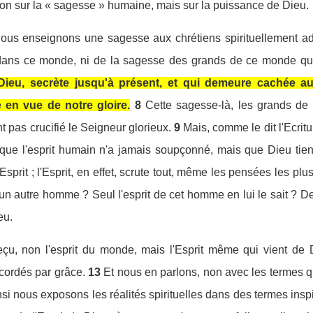
 non sur la « sagesse » humaine, mais sur la puissance de Dieu.
us enseignons une sagesse aux chrétiens spirituellement adul
ans ce monde, ni de la sagesse des grands de ce monde qui s
ieu, secrète jusqu'à présent, et qui demeure cachée au 
n vue de notre gloire.
8
Cette sagesse-là, les grands de 
nt pas crucifié le Seigneur glorieux.
9
Mais, comme le dit l'Ecritur
e que l'esprit humain n'a jamais soupçonné, mais que Dieu tien
sprit ; l'Esprit, en effet, scrute tout, même les pensées les plu
un autre homme ? Seul l'esprit de cet homme en lui le sait ? D
eu.
çu, non l'esprit du monde, mais l'Esprit même qui vient de
cordés par grâce.
13
Et nous en parlons, non avec les termes 
si nous exposons les réalités spirituelles dans des termes inspir