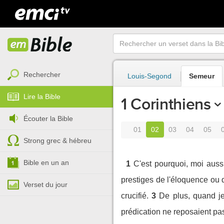
Rechercher
Louis-Segond
Semeur
Lire la Bible
1 Corinthiens
Écouter la Bible
01
02
03
04
05
Strong grec & hébreu
Bible en un an
1
C'est pourquoi, moi aussi
prestiges de l'éloquence ou 
Verset du jour
crucifié.
3
De plus, quand je 
prédication ne reposaient pas