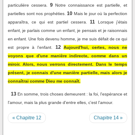
9
particulière cessera.
Notre connaissance est partielle, et
10
partielles sont nos prophéties.
Mais le jour où la perfection
11
apparaîtra, ce qui est partiel cessera.
Lorsque j'étais
enfant, je parlais comme un enfant, je pensais et je raisonnais
en enfant. Une fois devenu homme, je me suis défait de ce qui
12
est propre à l'enfant.
Aujourd'hui, certes, nous ne
voyons que d'une manière indirecte, comme dans un
miroir. Alors, nous verrons directement. Dans le temps
présent, je connais d'une manière partielle, mais alors je
connaîtrai comme Dieu me connaît.
13
En somme, trois choses demeurent : la foi, l'espérance et
l'amour, mais la plus grande d'entre elles, c'est l'amour.
« Chapitre 12
Chapitre 14 »