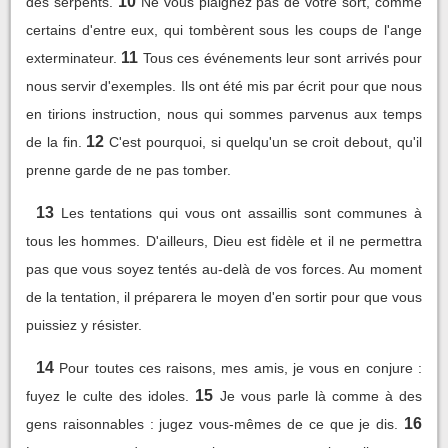
10
des serpents.
Ne vous plaignez pas de votre sort, comme
certains d'entre eux, qui tombèrent sous les coups de l'ange
11
exterminateur.
Tous ces événements leur sont arrivés pour
nous servir d'exemples. Ils ont été mis par écrit pour que nous
en tirions instruction, nous qui sommes parvenus aux temps
12
de la fin.
C'est pourquoi, si quelqu'un se croit debout, qu'il
prenne garde de ne pas tomber.
13
Les tentations qui vous ont assaillis sont communes à
tous les hommes. D'ailleurs, Dieu est fidèle et il ne permettra
pas que vous soyez tentés au-delà de vos forces. Au moment
de la tentation, il préparera le moyen d'en sortir pour que vous
puissiez y résister.
14
Pour toutes ces raisons, mes amis, je vous en conjure :
15
fuyez le culte des idoles.
Je vous parle là comme à des
16
gens raisonnables : jugez vous-mêmes de ce que je dis.