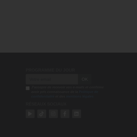
PROGRAMME DU JOUR
OK
J'accepte de recevoir vos e-mails et confirme
avoir pris connaissance de la
Politique de
confidentialité
et des
mentions légales
RÉSEAUX SOCIAUX