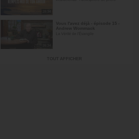
28:34
Vous l'avez déjà - épisode 15 -
Andrew Wommack
La Vérité de l'Évangile
26:34
L'Epître aux Hébreux (épisode 30)
TOUT AFFICHER
- Ayyad Zarif
Toute la Bible
23:31
Jésus et la dynamique
prophétique - partie 2 - Franck...
Gospel Vision Center
28:28
Réjouis-toi d'avance car ta
nouvelle saison est déjà écrite -...
En Eau Profonde