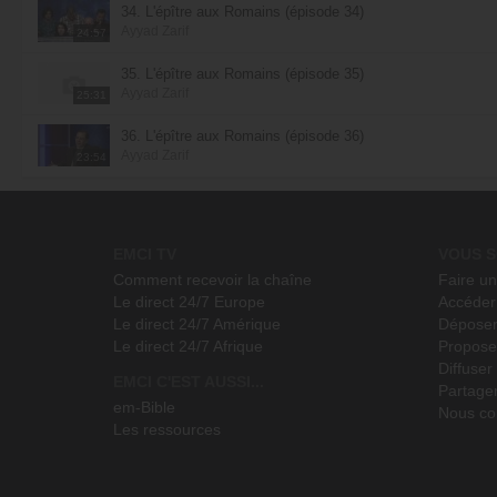
34. L'épître aux Romains (épisode 34)
Ayyad Zarif
24:57
35. L'épître aux Romains (épisode 35)
Ayyad Zarif
25:31
36. L'épître aux Romains (épisode 36)
Ayyad Zarif
23:54
EMCI TV
VOUS S
Comment recevoir la chaîne
Faire u
Le direct 24/7 Europe
Accéder 
Le direct 24/7 Amérique
Déposer
Le direct 24/7 Afrique
Propose
Diffuse
EMCI C'EST AUSSI...
Partage
em-Bible
Nous co
Les ressources