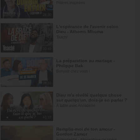
Prières inspirées
28:30
L'espérance de l'avenir selon
Dieu - Athoms Mbuma
Teach!
30:49
La préparation au mariage -
Philippe Bak
Bonjour chez vous !
28:16
Dieu m'a révélé quelque chose
sur quelqu'un, dois-je en parler ?
À table avec Annabelle
41:37
Remplis-moi de ton amour -
Gordon Zamor
Instrumental - Atmosphère de prière