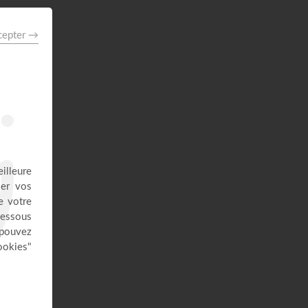
57:52
Pourquoi tu dois être fière d'avoir
accepté Jésus ? - Raoul Wafo
Le Temple de la foi
53:05
Bethesda : Du désespoir à la
grâce !
La Porte Ouverte Chrétienne
40:47
Notre identité en Christ - Samuel
Peterschmitt
La Porte Ouverte Chrétienne
55:33
Nos actions ont des
conséquences
NV Junior