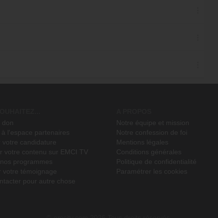
OUHAITEZ...
A PROPOS
n don
Notre équipe et mission
à l'espace partenaires
Notre confession de foi
 votre candidature
Mentions légales
r votre contenu sur EMCI TV
Conditions générales
r nos programmes
Politique de confidentialité
r votre témoignage
Paramétrer les cookies
ntacter pour autre chose
emcitv.com
2026 Tous droits réservés.
©