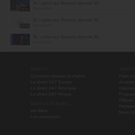
34. L'épître aux Romains (épisode 34)
Ayyad Zarif
24:57
35. L'épître aux Romains (épisode 35)
Ayyad Zarif
25:31
36. L'épître aux Romains (épisode 36)
Ayyad Zarif
23:54
EMCI TV
VOUS S
Comment recevoir la chaîne
Faire u
Le direct 24/7 Europe
Accéder 
Le direct 24/7 Amérique
Déposer
Le direct 24/7 Afrique
Propose
Diffuse
EMCI C'EST AUSSI...
Partage
em-Bible
Nous co
Les ressources