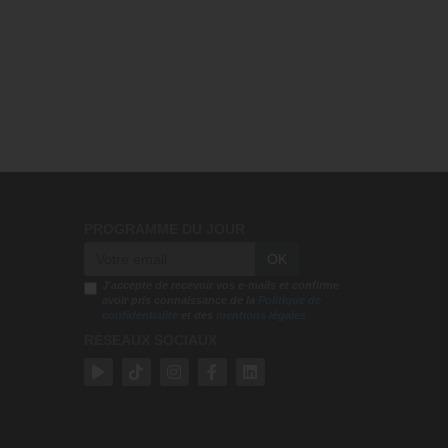
PROGRAMME DU JOUR
OK
J'accepte de recevoir vos e-mails et confirme
avoir pris connaissance de la
Politique de
confidentialité
et des
mentions légales
RÉSEAUX SOCIAUX