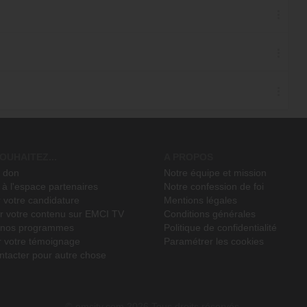
OUHAITEZ...
A PROPOS
n don
Notre équipe et mission
à l'espace partenaires
Notre confession de foi
 votre candidature
Mentions légales
r votre contenu sur EMCI TV
Conditions générales
r nos programmes
Politique de confidentialité
r votre témoignage
Paramétrer les cookies
ntacter pour autre chose
emcitv.com
2026 Tous droits réservés.
©