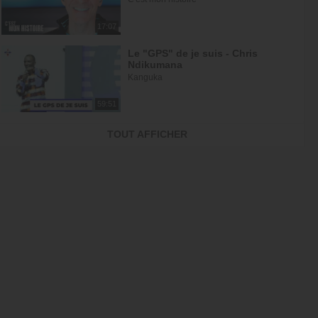
17:07
Le "GPS" de je suis - Chris
Ndikumana
Kanguka
59:51
Dieu peut racheter tes erreurs -
TOUT AFFICHER
Audrey Mack
ZONE RAPHA
27:52
Ce que l'esprit dit aux églises -
Partie 4 - Mario Massicotte
Pain de vie
28:31
Le changement est nécessaire -
partie 1 - Joyce Meyer
Vivre pleinement sa vie !