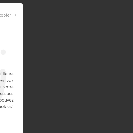
26:25
Jésus, Roi d'amour ! - Dorothée
Rajiah
Paris Centre Chrétien
56:50
Vous l'avez déjà - épisode 14 -
Andrew Wommack
La Vérité de l'Évangile
26:34
L'Epître aux Hébreux (épisode 29)
- Ayyad Zarif
Toute la Bible
28:24
Le péché n'a plus de pouvoir sur
toi - Yveline Lebeau
Église Plénitude