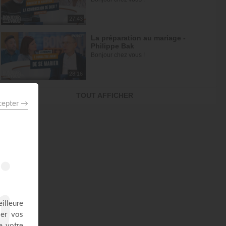
27:43
La préparation au mariage -
Philippe Bak
Bonjour chez vous !
28:16
Être simple, c'est compliqué… !
TOUT AFFICHER
À table avec Annabelle
43:38
Griller les étapes : la plus grande
perte de temps
À table avec Annabelle
43:53
Dieu m'a révélé quelque chose
sur quelqu'un, dois-je en parler ?
À table avec Annabelle