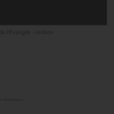
de l'Évangile - Andrew
drew Wommack »