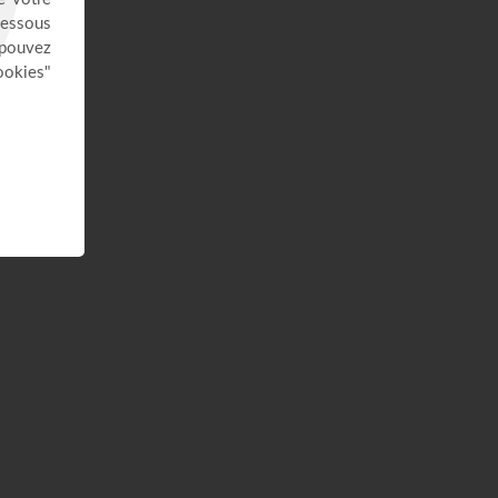
41:37
Avec Dieu, tu es condamné à
réussir - Yannis Gautier
Face à Face
32:17
Dieu de paix - Gordon Zamor
Instrumental - Atmosphère de prière
28:36
Saint, saint, saint - Gordon Zamor
Instrumental - Atmosphère de prière
28:31
Le "GPS" de je suis - Chris
Ndikumana
Kanguka