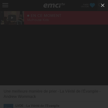
FAIRE
UN DON
EN CE MOMENT
Mulhouse Kids
Une meilleure manière de prier - La Vérité de l'Évangile -
Andrew Wommack
LVDE - La Vérité de l'Évangile