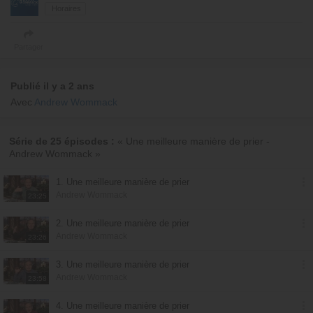
Horaires
Partager
Publié il y a 2 ans
Avec
Andrew Wommack
Série de 25 épisodes :
« Une meilleure manière de prier -
Andrew Wommack »
1. Une meilleure manière de prier
Andrew Wommack
23:25
2. Une meilleure manière de prier
Andrew Wommack
23:26
3. Une meilleure manière de prier
Andrew Wommack
23:58
4. Une meilleure manière de prier