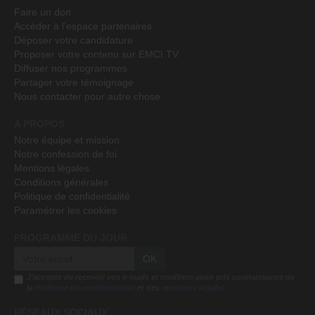
Faire un don
Accéder à l'espace partenaires
Déposer votre candidature
Proposer votre contenu sur EMCI TV
Diffuser nos programmes
Partager votre témoignage
Nous contacter pour autre chose
A PROPOS
Notre équipe et mission
Notre confession de foi
Mentions légales
Conditions générales
Politique de confidentialité
Paramétrer les cookies
PROGRAMME DU JOUR
OK
J'accepte de recevoir vos e-mails et confirme avoir pris connaissance de
la
Politique de confidentialité
et des
mentions légales
RÉSEAUX SOCIAUX