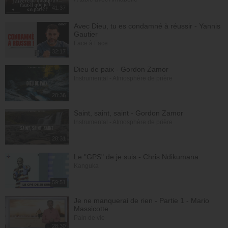
41:37
Avec Dieu, tu es condamné à réussir - Yannis
Gautier
Face à Face
32:17
Dieu de paix - Gordon Zamor
Instrumental - Atmosphère de prière
28:36
Saint, saint, saint - Gordon Zamor
Instrumental - Atmosphère de prière
28:31
Le "GPS" de je suis - Chris Ndikumana
Kanguka
59:51
Je ne manquerai de rien - Partie 1 - Mario
Massicotte
Pain de vie
28:30