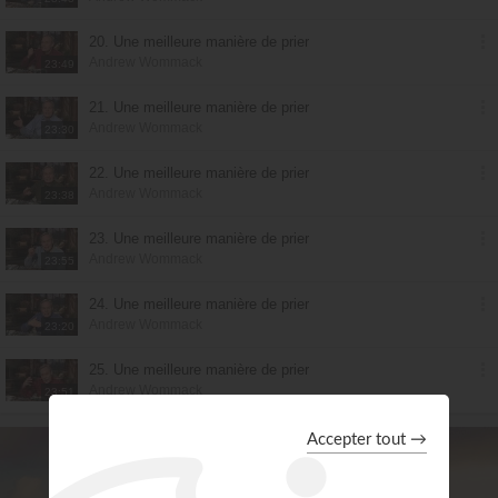
20. Une meilleure manière de prier
Andrew Wommack
23:49
21. Une meilleure manière de prier
Andrew Wommack
23:30
22. Une meilleure manière de prier
Andrew Wommack
23:38
23. Une meilleure manière de prier
Andrew Wommack
23:55
24. Une meilleure manière de prier
Andrew Wommack
23:20
25. Une meilleure manière de prier
Andrew Wommack
23:51