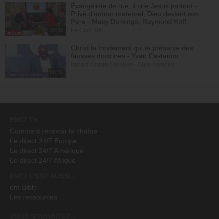
Évangéliste de rue, il crie Jésus partout -
Privé d'amour maternel, Dieu devient son
Père - Macy Domingo, Raymond Koffi
Le Club 700
28:38
Christ le fondement qui te préserve des
fausses doctrines - Yvan Castanou
Impact Centre Chrétien - Culte complet
80:26
EMCI TV
Comment recevoir la chaîne
Le direct 24/7 Europe
Le direct 24/7 Amérique
Le direct 24/7 Afrique
EMCI C'EST AUSSI...
em-Bible
Les ressources
VOUS SOUHAITEZ...