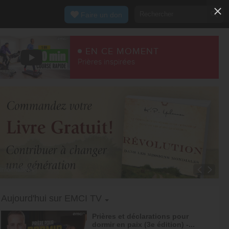
Faire un don
EN CE MOMENT
Prières inspirées
Informations
Toggle Dropdown
Aujourd'hui sur EMCI TV
Prières et déclarations pour
dormir en paix (3e édition) -...