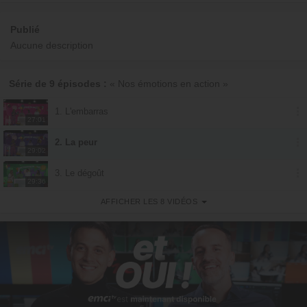
Publié
Aucune description
Série de 9 épisodes :
« Nos émotions en action »
1. L'embarras
27:01
2. La peur
29:02
3. Le dégoût
29:36
AFFICHER LES 8 VIDÉOS
4. La colère
30:12
5. L'envie
28:33
6. L'anxiété
34:06
7. La tristesse
26:20