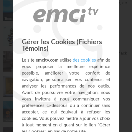
En une nuit, Jésus m'a sevré de l'héroïne, de
la cocaïne et de l'alcool - Éric Merkantia
C'est mon histoire
17:07
Le "GPS" de je suis - Chris Ndikumana
Kanguka
59:51
Dieu peut racheter tes erreurs - Audrey Mack
ZONE RAPHA
27:52
Ce que l'esprit dit aux églises - Partie 4 -
Mario Massicotte
Pain de vie
28:31
Le changement est nécessaire - partie 1 -
Joyce Meyer
Vivre pleinement sa vie !
26:25
Jésus, Roi d'amour ! - Dorothée Rajiah