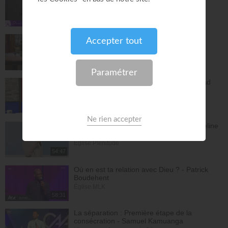
Paris Centre Chrétien
56:50
Vous l'avez déjà - épisode 14 - Andrew
Wommack
La Vérité de l'Évangile
26:34
L'Epître aux Hébreux (épisode 29) - Ayyad
Zarif
Toute la Bible
28:24
Le péché n'a plus de pouvoir sur toi - Yveline
Lebeau
Église Plénitude
54:47
Où en est ta relation avec Dieu ? - Patrick
Boudehent
Église MLK
58:31
La séparation : Première étape de la
consécration - Samuel Kamuanga