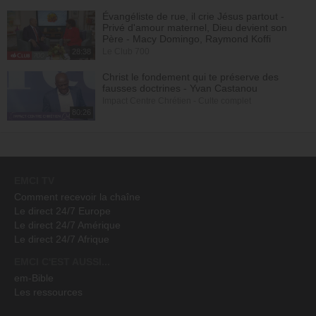
Évangéliste de rue, il crie Jésus partout -
Privé d'amour maternel, Dieu devient son
Père - Macy Domingo, Raymond Koffi
Le Club 700
28:38
Christ le fondement qui te préserve des
fausses doctrines - Yvan Castanou
Impact Centre Chrétien - Culte complet
80:26
EMCI TV
Comment recevoir la chaîne
Le direct 24/7 Europe
Le direct 24/7 Amérique
Le direct 24/7 Afrique
EMCI C'EST AUSSI...
em-Bible
Les ressources