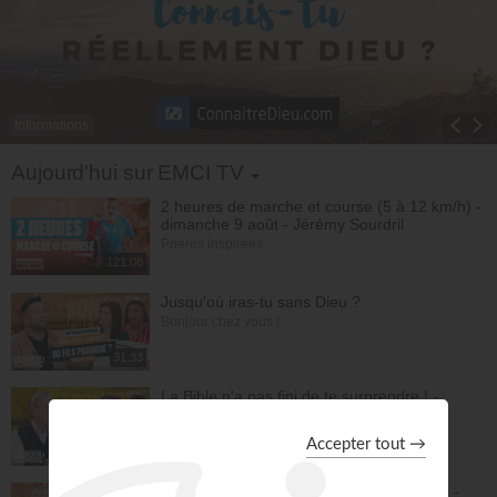
Informations
Toggle Dropdown
Aujourd'hui sur EMCI TV
2 heures de marche et course (5 à 12 km/h) -
dimanche 9 août - Jérémy Sourdril
Prières inspirées
121:08
Jusqu'où iras-tu sans Dieu ?
Bonjour chez vous !
31:33
La Bible n'a pas fini de te surprendre ! -
Philippe Bak
Bonjour chez vous !
31:21
Tu peux avoir une vie de prière épanouie -