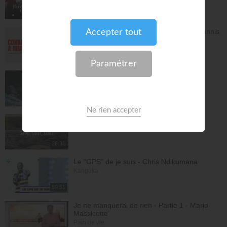
À table avec Annabelle
41:37
Avec Dieu, tu es condamné à réussir - Yannis
Gautier
Face à Face
32:17
Dieu de paix - Gordon Zamor
Instrumental - Atmosphère de prière
28:36
Saint, saint, saint - Gordon Zamor
Instrumental - Atmosphère de prière
28:31
Le "GPS" de je suis - Chris Ndikumana
Kanguka
59:51
Je ne manquerai de rien - Partie 1 - Mario
Massicotte
Pain de vie