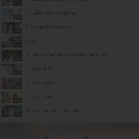
8:12
7. Guérison d'un aveugle né
0:48
8. Résurrection de Lazare
7:47
9. Job
9:19
10. Méchak Chadrak et Abed-Nego dans le feu
8:09
11. Adam et Ève
8:12
12. Noël - partie 1
7:58
13. Noël - partie 2
9:55
14. Jésus marche sur les eaux
6:11