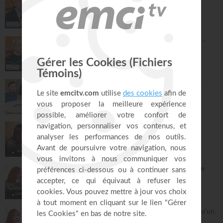
Philippe Bak
Bonjour chez vous !
29:45
Pousse ta compassion à un autre niveau -
Philippe Bak
Bonjour chez vous !
27:43
La préparation au mariage - Philippe Bak
Bonjour chez vous !
28:16
Être simple, c'est compliqué… !
À table avec Annabelle
43:38
Griller les étapes : la plus grande perte de
temps
À table avec Annabelle
43:53
Dieu m'a révélé quelque chose sur quelqu'un,
dois-je en parler ?