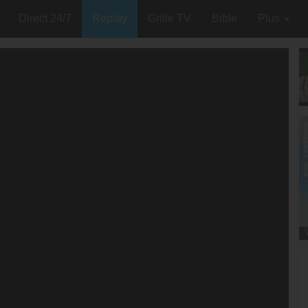
Direct 24/7
Replay
Grille TV
Bible
Plus