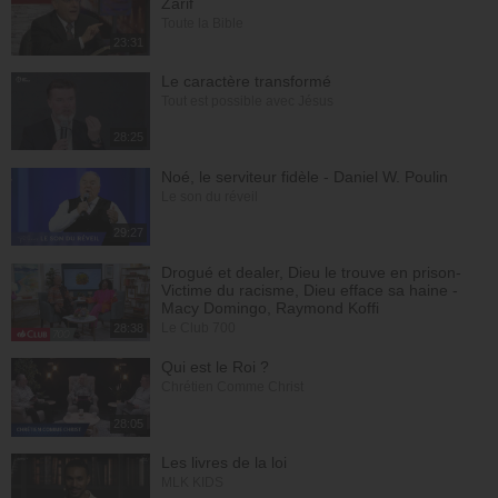
Zarif
Toute la Bible
23:31
Le caractère transformé
Tout est possible avec Jésus
28:25
Noé, le serviteur fidèle - Daniel W. Poulin
Le son du réveil
29:27
Drogué et dealer, Dieu le trouve en prison-
Victime du racisme, Dieu efface sa haine -
Macy Domingo, Raymond Koffi
Le Club 700
28:38
Qui est le Roi ?
Chrétien Comme Christ
28:05
Les livres de la loi
MLK KIDS