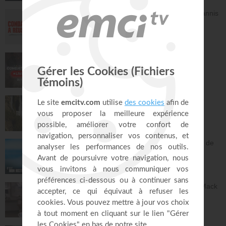
Avec Dieu, tu es condamné à réussir - Yannis
Gautier
Face à Face
32:17
LIVE TEACH! - Les réalités du combat
spirituel avec Athoms Mbuma - Partie 1 -
Michael Lebeau et Aurélie Tchatchou
Live Spéciaux
223:49
Tu es le Dieu qui guérit - Anne-Clémence
Rouffet, Gordon Zamor
Instrumental - Atmosphère de prière
28:34
Ancien membre de gang, Jésus m'a sorti de
la rue - Israël
C'est mon histoire
13:32
Dieu peut racheter tes erreurs - Audrey Mack
ZONE RAPHA
27:52