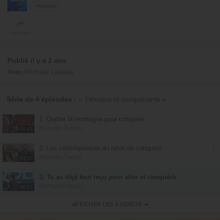
Horaires
Partager
Publié il y a 2 ans
Avec
Michael Lebeau
Série de 4 épisodes :
« Témoins et conquérants »
1. Quitter la montagne pour conquérir
Marcello Tunasi
94:42
2. Les conséquences du refus de conquérir
Marcello Tunasi
83:33
3. Tu as déjà tout reçu pour aller et conquérir
Michael Lebeau
69:27
AFFICHER LES 4 VIDÉOS
4. La mentalité du conquérant
Mohammed Sanogo
116:01