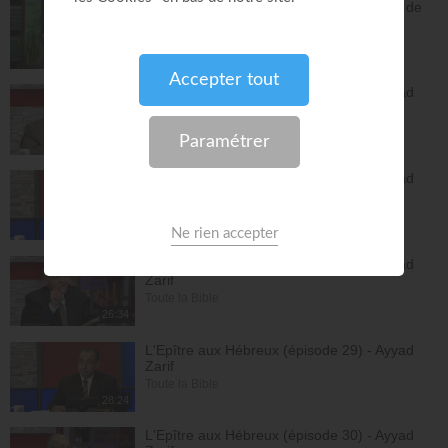
Vous pouvez compter sur les promesses de
Dieu - Bayless Conley
Réponses avec "Bayless Conley"
27:02
L'Epître aux Hébreux (épisode 26) - Ayyad
Zarif
Toute la Bible
26:25
L'Epître aux Hébreux (épisode 27) - Ayyad
Zarif
Toute la Bible
24:55
L'Epître aux Hébreux (épisode 28) - Ayyad
Zarif
Toute la Bible
26:34
L'Epître aux Hébreux (épisode 29) - Ayyad
Zarif
Toute la Bible
28:24
L'Epître aux Hébreux (épisode 30) - Ayyad