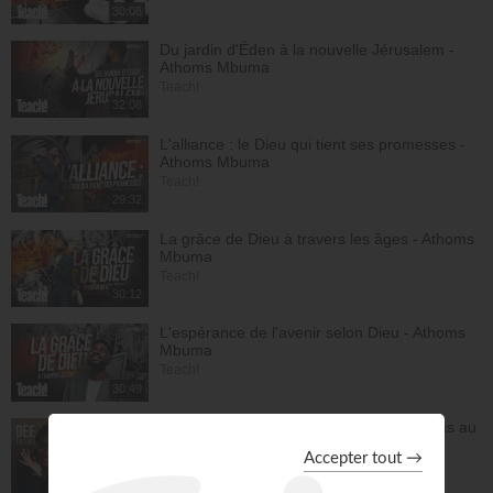
30:08
Du jardin d'Éden à la nouvelle Jérusalem -
Athoms Mbuma
Teach!
32:08
L'alliance : le Dieu qui tient ses promesses -
Athoms Mbuma
Teach!
29:32
La grâce de Dieu à travers les âges - Athoms
Mbuma
Teach!
30:12
L'espérance de l'avenir selon Dieu - Athoms
Mbuma
Teach!
30:49
Frittata à la Dee avec salade - Tu n'es pas au
contrôle mais c'est Dieu qui contrôle ! -
Deelicious avec Dena Mwana
DEElicious
26:14