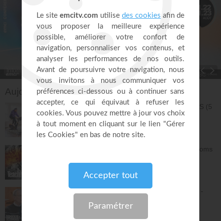
Informations
Toggle Dropdown
Aujourd'hui sur EMCI TV
COURSE RAPIDE 30 MIN EN LOUANGES (5
km) - Jérémy Sourdril
Prières inspirées
30:40
La grâce de Dieu à travers les âges - Athoms
Mbuma
Teach!
30:12
Pousse ta compassion à un autre niveau -
Philippe Bak
Bonjour chez vous !
27:43