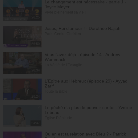
Le changement est nécessaire - partie 1 -
Joyce Meyer
Vivre pleinement sa vie !
26:25
Jésus, Roi d'amour ! - Dorothée Rajiah
Paris Centre Chrétien
56:50
Vous l'avez déjà - épisode 14 - Andrew
Wommack
La Vérité de l'Évangile
26:34
L'Epître aux Hébreux (épisode 29) - Ayyad
Zarif
Toute la Bible
28:24
Le péché n'a plus de pouvoir sur toi - Yveline
Lebeau
Église Plénitude
54:47
Où en est ta relation avec Dieu ? - Patrick