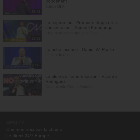
Boudehent
Église MLK
58:31
La séparation : Première étape de la
consécration - Samuel Kamuanga
L'heure des Amoureux de Dieu
28:39
Le riche insensé - Daniel W. Poulin
Le son du réveil
29:42
La pluie de l'arrière saison - Ricardo
Rodriguez
Avivamiento Centro Mundial
28:29
EMCI TV
Comment recevoir la chaîne
Le direct 24/7 Europe