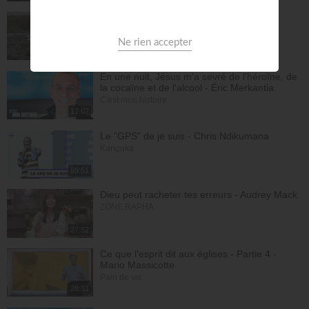
Saint, saint, saint - Gordon Zamor
Instrumental - Atmosphère de prière
28:31
En une nuit, Jésus m'a sevré de l'héroïne, de
la cocaïne et de l'alcool - Éric Merkantia
C'est mon histoire
17:07
Le "GPS" de je suis - Chris Ndikumana
Kanguka
59:51
Dieu peut racheter tes erreurs - Audrey Mack
ZONE RAPHA
27:52
Ce que l'esprit dit aux églises - Partie 4 -
Mario Massicotte
Pain de vie
28:31