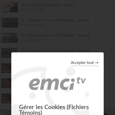
20. L'origine de l'antéchrist – partie 4
Mario Massicotte
28:31
21. L'Assyrien et le contrôle mondial – partie 1
Mario Massicotte
28:31
22. L'Assyrien et le contrôle mondial – partie 2
Mario Massicotte
28:31
23. L'Assyrien et le contrôle mondial – partie 3
Mario Massicotte
28:31
24. L'Assyrien et le contrôle mondial – partie 4
Mario Massicotte
28:31
25. La fin des temps – partie 1
Mario Massicotte
28:31
26. La fin des temps – partie 2
Mario Massicotte
28:31