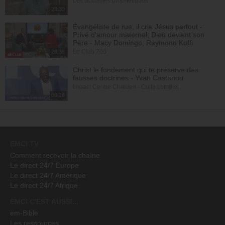
Les actualités prophétiques
28:30
Évangéliste de rue, il crie Jésus partout -
Privé d'amour maternel, Dieu devient son
Père - Macy Domingo, Raymond Koffi
Le Club 700
28:38
Christ le fondement qui te préserve des
fausses doctrines - Yvan Castanou
Impact Centre Chrétien - Culte complet
80:26
EMCI TV
Comment recevoir la chaîne
Le direct 24/7 Europe
Le direct 24/7 Amérique
Le direct 24/7 Afrique
EMCI C'EST AUSSI...
em-Bible
Les ressources