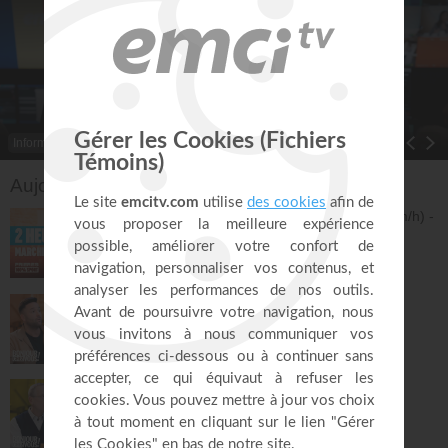
Informations
Toggle Dropdown
Aujourd'hui sur EMCI TV
2 heures de marche et course (5 à 12 km/h) -
dimanche 9 août - Jérémy Sourdril
Prières inspirées
121:08
Jusqu'où iras-tu sans Dieu ?
Bonjour chez vous !
31:33
La Bible n'a pas fini de te surprendre ! -
Philippe Bak
Bonjour chez vous !
31:21