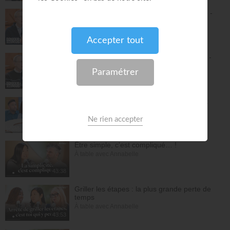
Tu peux avoir une vie de prière épanouie -
Philippe Bak
Bonjour chez vous !
29:45
Pousse ta compassion à un autre niveau -
Philippe Bak
Bonjour chez vous !
27:43
La préparation au mariage - Philippe Bak
Bonjour chez vous !
28:16
Être simple, c'est compliqué… !
À table avec Annabelle
43:38
Griller les étapes : la plus grande perte de
temps
À table avec Annabelle
43:53