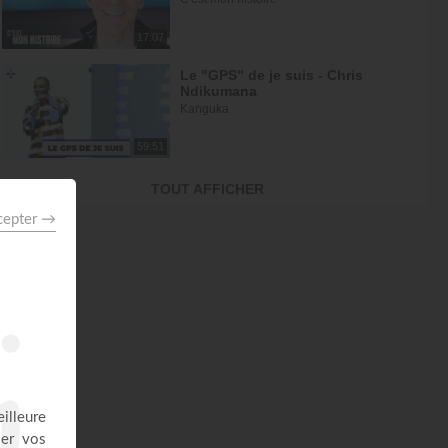
17:07
Le "GPS" de je suis - Chris
Ndikumana
Kanguka
59:51
Dieu peut racheter tes erreurs -
TOUT AFFICHER
Audrey Mack
ZONE RAPHA
27:52
Ce que l'esprit dit aux églises -
Partie 4 - Mario Massicotte
Pain de vie
28:31
Le changement est nécessaire -
partie 1 - Joyce Meyer
Vivre pleinement sa vie !