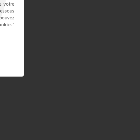
26:25
Jésus, Roi d'amour ! - Dorothée
Rajiah
Paris Centre Chrétien
56:50
Vous l'avez déjà - épisode 14 -
Andrew Wommack
La Vérité de l'Évangile
26:34
L'Epître aux Hébreux (épisode 29)
- Ayyad Zarif
Toute la Bible
28:24
Le péché n'a plus de pouvoir sur
toi - Yveline Lebeau
Église Plénitude