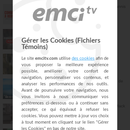
20. Je te garderai - Partie 2
Avec Dieu, tu es condamné à réussir - Yannis
Mario Massicotte
Gautier
27:26
Face à Face
32:17
21. Je te garderai - Partie 3
Mario Massicotte
27:26
LIVE TEACH! - Les réalités du combat
spirituel avec Athoms Mbuma - Partie 1 -
22. Je te garderai - Partie 4
Michael Lebeau et Aurélie Tchatchou
Mario Massicotte
28:31
Live Spéciaux
223:49
23. Le dernier royaume - Partie 1
Tu es le Dieu qui guérit - Anne-Clémence
Rouffet, Gordon Zamor
Mario Massicotte
28:31
Instrumental - Atmosphère de prière
28:34
24. Le dernier royaume - Partie 2
Mario Massicotte
28:31
Ancien membre de gang, Jésus m'a sorti de
la rue - Israël
25. Le dernier royaume - Partie 3
C'est mon histoire
Mario Massicotte
13:32
28:31
Dieu peut racheter tes erreurs - Audrey Mack
26. Le dernier royaume - Partie 4
ZONE RAPHA
Mario Massicotte
28:31
27:52