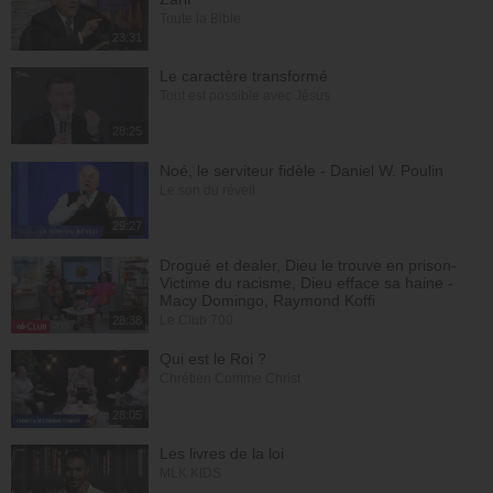
Toute la Bible
23:31
Le caractère transformé
Tout est possible avec Jésus
28:25
Noé, le serviteur fidèle - Daniel W. Poulin
Le son du réveil
29:27
Drogué et dealer, Dieu le trouve en prison-
Victime du racisme, Dieu efface sa haine -
Macy Domingo, Raymond Koffi
Le Club 700
28:38
Qui est le Roi ?
Chrétien Comme Christ
28:05
Les livres de la loi
MLK KIDS