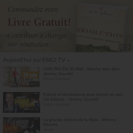
5. Inébranlable - Partie 5
Mario Massicotte
28:30
6. Inébranlable - Partie 6
Mario Massicotte
28:30
7. Inébranlable - Partie 7
Informations
Mario Massicotte
28:31
Toggle Dropdown
Aujourd'hui sur EMCI TV
8. Inébranlable - Partie 8
Mario Massicotte
28:30
2500 PAS EN 30 MIN - Marche bien-être -
Jérémy Sourdril
9. Inébranlable - Partie 9
Prières inspirées
Mario Massicotte
30:23
28:30
Prières et déclarations pour dormir en paix
10. Inébranlable - Partie 10
(3e édition) - Jérémy Sourdril
Mario Massicotte
28:31
Prières inspirées
28:30
11. Inébranlable - Partie 11
Mario Massicotte
28:30
La grande histoire de la Bible - Athoms
Mbuma
Teach!
12. Inébranlable - Partie 12