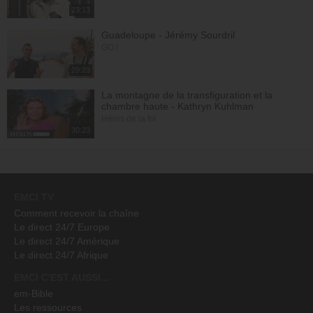
23:13
Guadeloupe - Jérémy Sourdril
GO !
29:23
La montagne de la transfiguration et la
chambre haute - Kathryn Kuhlman
Héros de la foi
30:23
EMCI TV
Comment recevoir la chaîne
Le direct 24/7 Europe
Le direct 24/7 Amérique
Le direct 24/7 Afrique
EMCI C'EST AUSSI...
em-Bible
Les ressources