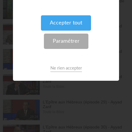
Vous pouvez compter sur les promesses de
Dieu - Bayless Conley
Réponses avec "Bayless Conley"
27:02
L'Epître aux Hébreux (épisode 26) - Ayyad
Zarif
Toute la Bible
26:25
L'Epître aux Hébreux (épisode 27) - Ayyad
Zarif
Toute la Bible
24:55
L'Epître aux Hébreux (épisode 28) - Ayyad
Zarif
Toute la Bible
26:34
L'Epître aux Hébreux (épisode 29) - Ayyad
Zarif
Toute la Bible
28:24
L'Epître aux Hébreux (épisode 30) - Ayyad
Zarif