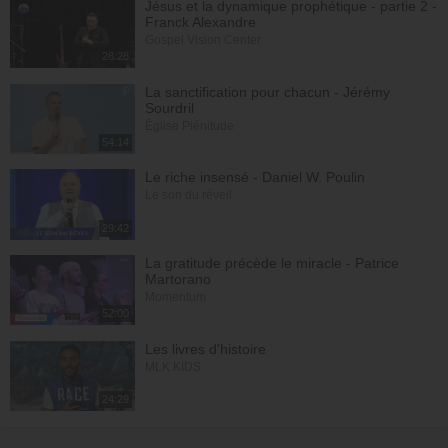
Jésus et la dynamique prophétique - partie 2 -
Franck Alexandre
Gospel Vision Center
28:28
La sanctification pour chacun - Jérémy
Sourdril
Église Plénitude
54:14
Le riche insensé - Daniel W. Poulin
Le son du réveil
29:42
La gratitude précède le miracle - Patrice
Martorano
Momentum
52:00
Les livres d'histoire
MLK KIDS
24:29