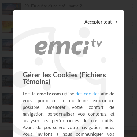
20. En quête d'une cité - partie 2
Mario Massicotte
28:31
21. En quête d'une cité - partie 3
Mario Massicotte
28:31
22. En quête d'une cité - partie 4
Mario Massicotte
28:31
23. Un monde parallèle - partie 1
Mario Massicotte
28:31
24. Un monde parallèle - partie 2
Mario Massicotte
28:31
25. Un monde parallèle - partie 3
Mario Massicotte
28:31
26. Un monde parallèle - partie 4
Mario Massicotte
28:31