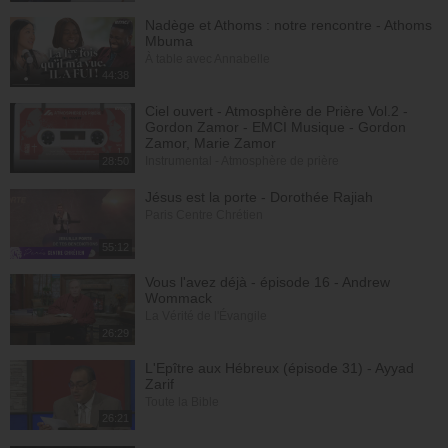
Nadège et Athoms : notre rencontre - Athoms
Mbuma
À table avec Annabelle
44:38
Ciel ouvert - Atmosphère de Prière Vol.2 -
Gordon Zamor - EMCI Musique - Gordon
Zamor, Marie Zamor
Instrumental - Atmosphère de prière
28:50
Jésus est la porte - Dorothée Rajiah
Paris Centre Chrétien
55:12
Vous l'avez déjà - épisode 16 - Andrew
Wommack
La Vérité de l'Évangile
26:29
L'Epître aux Hébreux (épisode 31) - Ayyad
Zarif
Toute la Bible
26:21