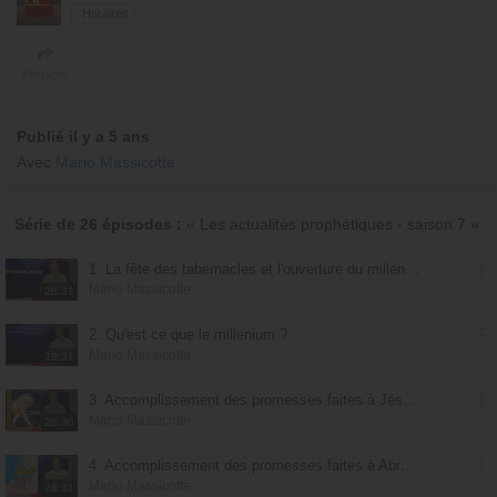
Horaires
Partager
Publié il y a 5 ans
Avec
Mario Massicotte
Série de 26 épisodes :
« Les actualités prophétiques - saison 7 »
1. La fête des tabernacles et l'ouverture du millenium
Mario Massicotte
28:31
2. Qu'est ce que le millenium ?
Mario Massicotte
28:31
3. Accomplissement des promesses faites à Jésus-Christ
Mario Massicotte
28:30
4. Accomplissement des promesses faites à Abraham et à David
Mario Massicotte
28:31