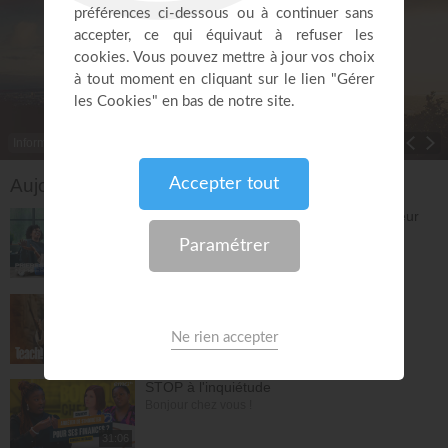
Informations
Toggle Dropdown
Aujourd'hui sur EMCI TV
L'importance de pleurer devant le Seigneur
(et pas ailleurs) - Jérémy Sourdril
Prières inspirées
30:57
Comment la vérité peut-elle vraiment te
transformer ? - Athoms Mbuma
Teach!
28:43
STOP à l'inquiétude
Bonjour chez vous !
31:06