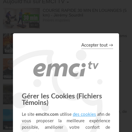
Aujourd'hui sur EMCI TV
COURSE RAPIDE 30 MIN EN LOUANGES (5
km) - Jérémy Sourdril
Prières inspirées
30:40
La grâce de Dieu à travers les âges - Athoms
Mbuma
Teach!
30:12
Pousse ta compassion à un autre niveau -
Philippe Bak
Bonjour chez vous !
27:43
Saint, saint, saint - Gordon Zamor
Instrumental - Atmosphère de prière
28:31
En une nuit, Jésus m'a sevré de l'héroïne, de
la cocaïne et de l'alcool - Éric Merkantia
C'est mon histoire
17:07