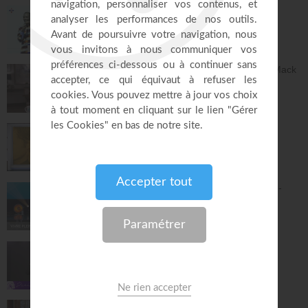
Le "GPS" de je suis - Chris Ndikumana
Kanguka
59:51
Dieu peut racheter tes erreurs - Audrey Mack
ZONE RAPHA
27:52
Ce que l'esprit dit aux églises - Partie 4 -
Mario Massicotte
Pain de vie
28:31
Le changement est nécessaire - partie 1 -
Joyce Meyer
Vivre pleinement sa vie !
26:25
Jésus, Roi d'amour ! - Dorothée Rajiah
Paris Centre Chrétien
56:50
Vous l'avez déjà - épisode 14 - Andrew