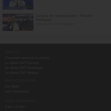
29:42
La pluie de l'arrière saison - Ricardo
Rodriguez
Avivamiento Centro Mundial
28:29
EMCI TV
Comment recevoir la chaîne
Le direct 24/7 Europe
Le direct 24/7 Amérique
Le direct 24/7 Afrique
EMCI C'EST AUSSI...
em-Bible
Les ressources
VOUS SOUHAITEZ...
Faire un don