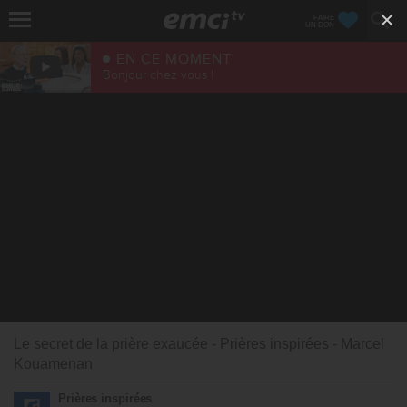
FAIRE
UN DON
EN CE MOMENT
Bonjour chez vous !
Le secret de la prière exaucée - Prières inspirées - Marcel
Kouamenan
Prières inspirées