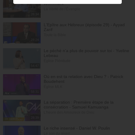
Wommack
La Vérité de l'Évangile
26:34
L'Epître aux Hébreux (épisode 29) - Ayyad
Zarif
Toute la Bible
28:24
Le péché n'a plus de pouvoir sur toi - Yveline
Lebeau
Église Plénitude
54:47
Où en est ta relation avec Dieu ? - Patrick
Boudehent
Église MLK
58:31
La séparation : Première étape de la
consécration - Samuel Kamuanga
L'heure des Amoureux de Dieu
28:39
Le riche insensé - Daniel W. Poulin
Le son du réveil