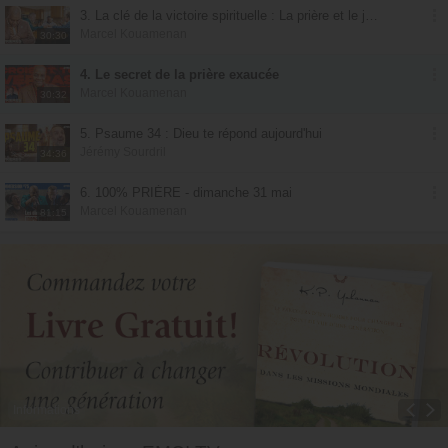
3. La clé de la victoire spirituelle : La prière et le jeûne
Marcel Kouamenan
30:30
4. Le secret de la prière exaucée
Marcel Kouamenan
30:32
5. Psaume 34 : Dieu te répond aujourd'hui
Jérémy Sourdril
34:36
6. 100% PRIÈRE - dimanche 31 mai
Marcel Kouamenan
81:15
Informations
Toggle Dropdown