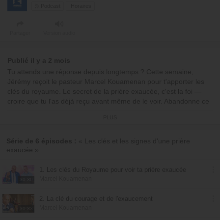
Podcast
Horaires
Partager
Version audio
Publié il y a 2 mois
Tu attends une réponse depuis longtemps ? Cette semaine,
Jérémy reçoit le pasteur Marcel Kouamenan pour t'apporter les
clés du royaume. Le secret de la prière exaucée, c'est la foi —
croire que tu l'as déjà reçu avant même de le voir. Abandonne ce
fardeau dans les mains du Seigneur et laisse-toi conduire dans le
PLUS
flot de sa présence. C'est aujourd'hui, pas demain !
00:00:00 : Début de l'émission
Série de 6 épisodes :
« Les clés et les signes d'une prière
exaucée »
00:01:18 : Pensée du jour : "Crois et tu verras la gloire de Dieu !"
00:06:27 : Encouragement
00:14:11 : Prière
1. Les clés du Royaume pour voir ta prière exaucée
Marcel Kouamenan
Avec
Marcel Kouamenan
30:30
© Émission produite par EMCI TV
2. La clé du courage et de l'exaucement
Marcel Kouamenan
30:33