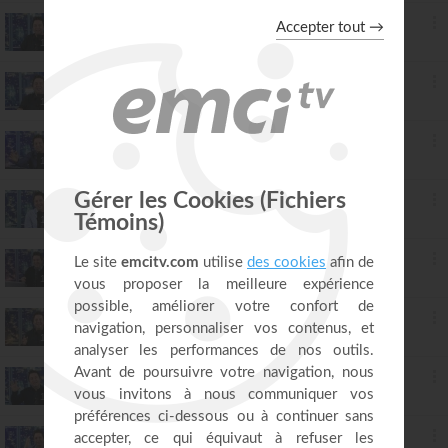
29. 5 Exploits que Dieu fera pour toi
Luc Dumont
13:51
30. Dieu ne te laissera jamais tomber
Luc Dumont
13:58
31. 5 signes que Dieu est dans ta vie
Luc Dumont
13:59
32. Comment sécuriser ton avenir ?
Luc Dumont
13:58
33. 10 Signes que tu n'es pas à ta place
Luc Dumont
13:53
34. La personne que Dieu utilise
Luc Dumont
13:58
35. Les mensonges qui volent ton avenir
Luc Dumont
13:46
36. Spectateur ou disciple ?