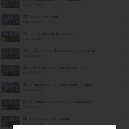
Luc Dumont
13:23
22. Tu n'est pas seul
Luc Dumont
14:12
23. La mentalité de la conquête
Luc Dumont
13:45
24. 5 Étapes pour découvrir le but de ta vie
Luc Dumont
13:59
25. 5 Révélateurs de ton succès futur
Luc Dumont
13:46
26. 7 Signes que ton projet vient de Dieu
Luc Dumont
13:56
27. 10 Signes que tu n'es pas à ta place !
Luc Dumont
13:53
28. Ta foi t'ouvrira le chemin
Luc Dumont
13:29