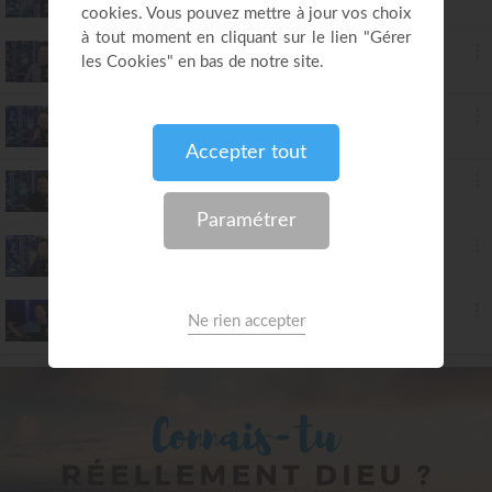
Luc Dumont
14:10
37. Ton dossier impossible sera réglé
Luc Dumont
14:30
38. Comment créer un momentum spirituel ?
Luc Dumont
13:31
39. Comment devenir un instrument de Dieu ?
Luc Dumont
13:58
40. Dieu te donnera la force pour continuer
Luc Dumont
14:33
41. Ton combat tournera à ton avantage
Luc Dumont
14:04