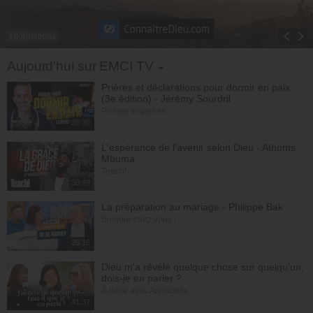
Informations
Toggle Dropdown
Aujourd'hui sur EMCI TV
Prières et déclarations pour dormir en paix
(3e édition) - Jérémy Sourdril
Prières inspirées
28:30
L'espérance de l'avenir selon Dieu - Athoms
Mbuma
Teach!
30:49
La préparation au mariage - Philippe Bak
Bonjour chez vous !
28:16
Dieu m'a révélé quelque chose sur quelqu'un,
dois-je en parler ?
À table avec Annabelle
41:37