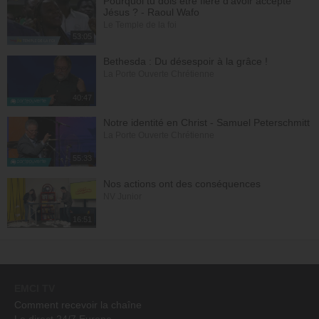
Pourquoi tu dois être fière d'avoir accepté
Jésus ? - Raoul Wafo
Le Temple de la foi
53:05
Bethesda : Du désespoir à la grâce !
La Porte Ouverte Chrétienne
40:47
Notre identité en Christ - Samuel Peterschmitt
La Porte Ouverte Chrétienne
55:33
Nos actions ont des conséquences
NV Junior
16:51
EMCI TV
Comment recevoir la chaîne
Le direct 24/7 Europe