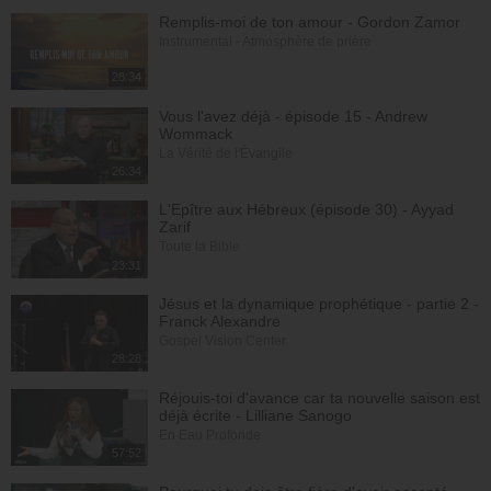
Remplis-moi de ton amour - Gordon Zamor
Instrumental - Atmosphère de prière
28:34
Vous l'avez déjà - épisode 15 - Andrew
Wommack
La Vérité de l'Évangile
26:34
L'Epître aux Hébreux (épisode 30) - Ayyad
Zarif
Toute la Bible
23:31
Jésus et la dynamique prophétique - partie 2 -
Franck Alexandre
Gospel Vision Center
28:28
Réjouis-toi d'avance car ta nouvelle saison est
déjà écrite - Lilliane Sanogo
En Eau Profonde
57:52