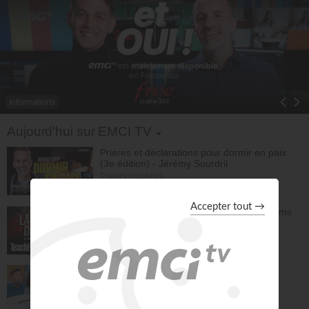
Informations
Toggle Dropdown
Aujourd'hui sur EMCI TV
Prières et déclarations pour dormir en paix
(3e édition) - Jérémy Sourdril
Prières inspirées
28:30
L'espérance de l'avenir selon Dieu - Athoms
Mbuma
Teach!
30:49
La préparation au mariage - Philippe Bak
Bonjour chez vous !
28:16