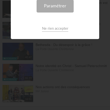
Réjouis-toi d'avance car ta nouvelle saison est
déjà écrite - Lilliane Sanogo
En Eau Profonde
57:52
Pourquoi tu dois être fière d'avoir accepté
Jésus ? - Raoul Wafo
Le Temple de la foi
53:05
Bethesda : Du désespoir à la grâce !
La Porte Ouverte Chrétienne
40:47
Notre identité en Christ - Samuel Peterschmitt
La Porte Ouverte Chrétienne
55:33
Nos actions ont des conséquences
NV Junior
16:51