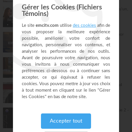
Dieu m'a révélé quelque chose sur quelqu'un,
dois-je en parler ?
À table avec Annabelle
41:37
Remplis-moi de ton amour - Gordon Zamor
Instrumental - Atmosphère de prière
28:34
Vous l'avez déjà - épisode 15 - Andrew
Wommack
La Vérité de l'Évangile
26:34
L'Epître aux Hébreux (épisode 30) - Ayyad
Zarif
Toute la Bible
23:31
Jésus et la dynamique prophétique - partie 2 -
Franck Alexandre
Gospel Vision Center
28:28