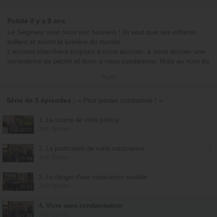
Publié il y a 9 ans
Le Seigneur veut nous voir heureux ! Ils veut que ses enfants
brillent et soient la lumière du monde.
L'ennemi cherchera toujours à nous accuser, à nous donner une
conscience de péché et donc à nous condamner. Mais au nom de
Jésus, nous sommes totalement libérés de la conscience du
PLUS
péché, et nous avons plutôt conscience de notre identité de saint
et de juste en Jésus. Jésus a été condamné à notre place : nous
pouvons vivre sans aucun sentiment de condamnation.
Série de 5 épisodes :
« Plus jamais condamné ! »
Romains 8:1 « Il n'y a donc maintenant aucune condamnation
pour ceux qui sont en Jésus Christ. »
1. La source de votre justice
Joël Spinks
28:50
Retrouvez l'enseignement complet de ce message, en cliquant ici.
Avec
Joël Spinks
2. La purification de votre conscience
Joël Spinks
28:54
© Émission produite par EMCI TV
3. Le danger d'une conscience souillée
Joël Spinks
28:50
4. Vivre sans condamnation
Joël Spinks
27:34