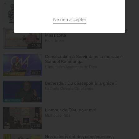
Le "GPS" de je suis - Chris Ndikumana
Kanguka
59:51
Je ne manquerai de rien - Partie 1 - Mario
Massicotte
Pain de vie
28:30
Consécration à Servir dans la moisson -
Samuel Kamuanga
L'heure des Amoureux de Dieu
29:37
Bethesda : Du désespoir à la grâce !
La Porte Ouverte Chrétienne
40:47
L'amour de Dieu pour moi
Mulhouse Kids
33:12
Nos actions ont des conséquences