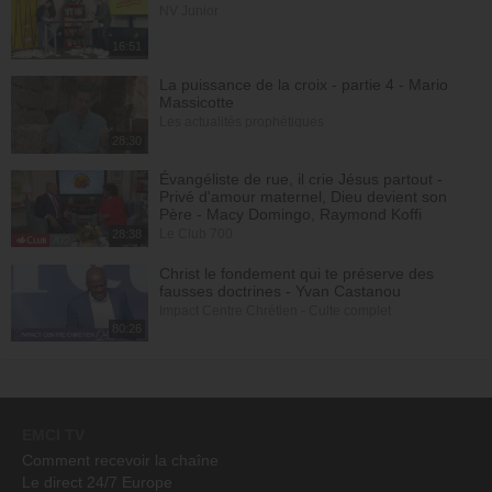
NV Junior
16:51
La puissance de la croix - partie 4 - Mario
Massicotte
Les actualités prophétiques
28:30
Évangéliste de rue, il crie Jésus partout -
Privé d'amour maternel, Dieu devient son
Père - Macy Domingo, Raymond Koffi
Le Club 700
28:38
Christ le fondement qui te préserve des
fausses doctrines - Yvan Castanou
Impact Centre Chrétien - Culte complet
80:26
EMCI TV
Comment recevoir la chaîne
Le direct 24/7 Europe