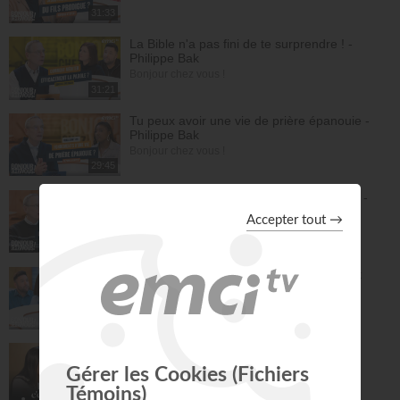
31:33
La Bible n'a pas fini de te surprendre ! -
Philippe Bak
Bonjour chez vous !
31:21
Tu peux avoir une vie de prière épanouie -
Philippe Bak
Bonjour chez vous !
29:45
Pousse ta compassion à un autre niveau -
Philippe Bak
Bonjour chez vous !
27:43
La préparation au mariage - Philippe Bak
Bonjour chez vous !
28:16
Être simple, c'est compliqué… !
À table avec Annabelle
43:38