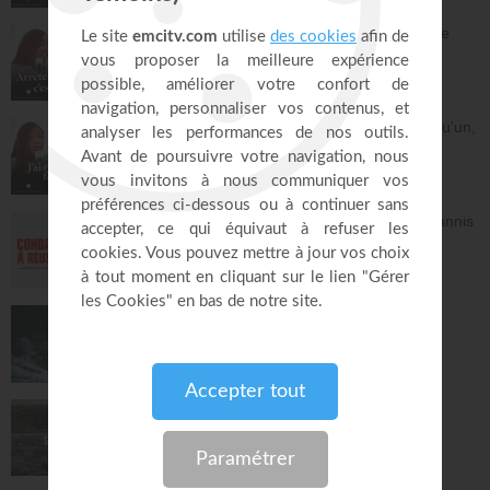
Griller les étapes : la plus grande perte de
temps
À table avec Annabelle
43:53
Dieu m'a révélé quelque chose sur quelqu'un,
dois-je en parler ?
À table avec Annabelle
41:37
Avec Dieu, tu es condamné à réussir - Yannis
Gautier
Face à Face
32:17
Dieu de paix - Gordon Zamor
Instrumental - Atmosphère de prière
28:36
Saint, saint, saint - Gordon Zamor
Instrumental - Atmosphère de prière
28:31