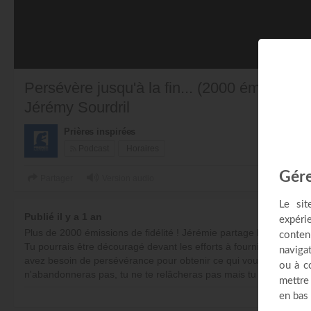
Persévère jusqu'à la fin... (2000 émissions !
Jérémy Sourdril
Prières inspirées
Podcast
Horaires
Partager
Version audio
Publié il y a 1 an
Plus de 2000 émissions de fidélité ! Jérémie partage les coulisses
Tu pourrais être découragé devant les efforts à fournir, mais Di
avez besoin de persévérance pour obtenir ce qui vous est promis." 
n'abandonneras pas, tu ne te relâcheras pas mais tu continueras 
PL
00:00:00 : EMCI TV au numéro 317 sur CANAL+ Afrique