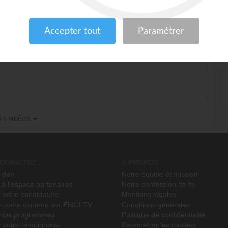
S 6 VIDÉOS
!
OUHAITEZ...
A PROPOS
n don
Notre équipe et mission
à l'espace partenaires
Notre confession de foi
 votre candidature
Mentions légales
r votre contenu sur EMCI TV
Conditions générales
r nos programmes
Politique de confidentialité
r votre témoignage
Paramétrer les cookies