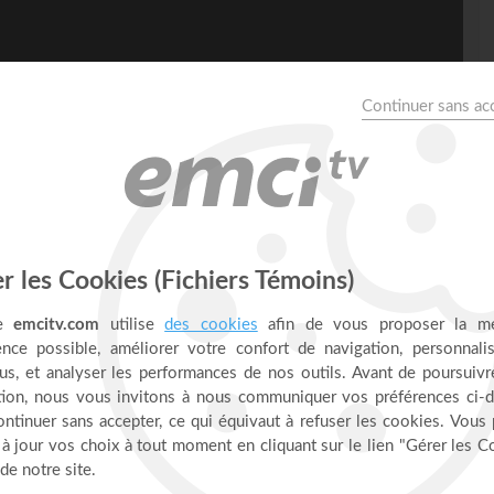
 ) - Prières inspirées -
 de Prières inspirées et t'encourage à persévérer dans ta foi.
eu te donnera la manne dont tu as besoin chaque jour. "Vous
Relève-toi dans la prière, relève-toi dans la foi ! Tu
à servir Dieu par sa grâce !
US