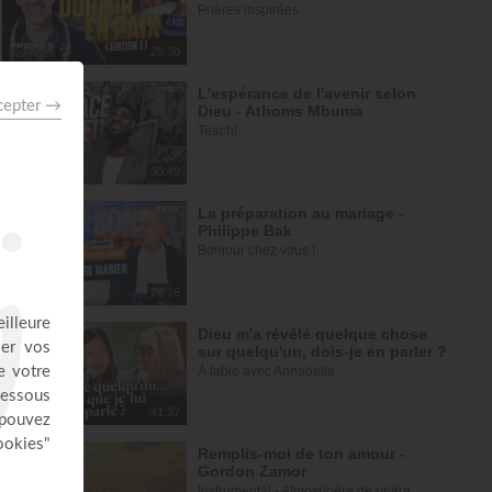
Prières inspirées
28:30
L'espérance de l'avenir selon
Dieu - Athoms Mbuma
Teach!
30:49
La préparation au mariage -
Philippe Bak
Bonjour chez vous !
28:16
Dieu m'a révélé quelque chose
sur quelqu'un, dois-je en parler ?
À table avec Annabelle
41:37
Remplis-moi de ton amour -
Gordon Zamor
Instrumental - Atmosphère de prière