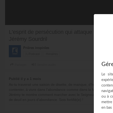
L'esprit de persécution qui attaque tes fina
Jérémy Sourdril
Prières inspirées
Podcast
Horaires
Partager
Version audio
Publié il y a 1 mois
As-tu traversé une saison de disette, de manque, d'humiliation fina
contenter, à vivre dans l'abondance comme dans la faiblesse, en di
Jérémy te montre comment marcher avec le Seigneur quelle que so
de deuil en jours d'abondance. Sois fortifié(e) !
PL
00:00:00 : Début de l'émission