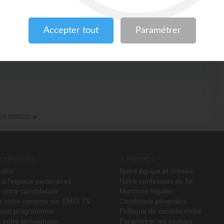
S 6 VIDÉOS
OUHAITEZ...
A PROPOS
n don
Notre équipe et mission
à l'espace partenaires
Notre confession de foi
 votre candidature
Mentions légales
r votre contenu sur EMCI TV
Conditions générales
r nos programmes
Politique de confidentialité
r votre témoignage
Paramétrer les cookies