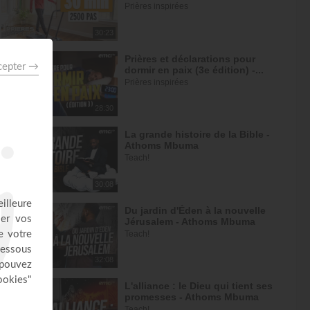
Prières inspirées
30:23
Prières et déclarations pour
dormir en paix (3e édition) -...
Prières inspirées
28:30
La grande histoire de la Bible -
Athoms Mbuma
Teach!
30:08
Du jardin d'Éden à la nouvelle
Jérusalem - Athoms Mbuma
Teach!
32:08
L'alliance : le Dieu qui tient ses
promesses - Athoms Mbuma
Teach!