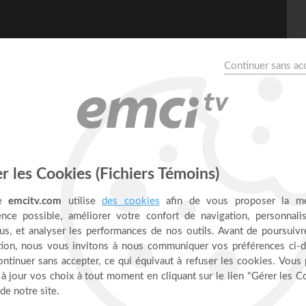
nces - Prières inspirées -
ncière ? L'apôtre Paul aussi. Et pourtant, il a appris à se
sant : Je puis tout par celui qui me fortifie. Dans cet épisode,
it ta condition, et comment Dieu peut transformer tes jours
US