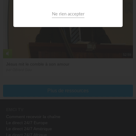
52:59
Jésus mit le comble à son amour
par Gérard Gau
Plus de ressources
EMCI TV
Comment recevoir la chaîne
Le direct 24/7 Europe
Le direct 24/7 Amérique
Le direct 24/7 Afrique