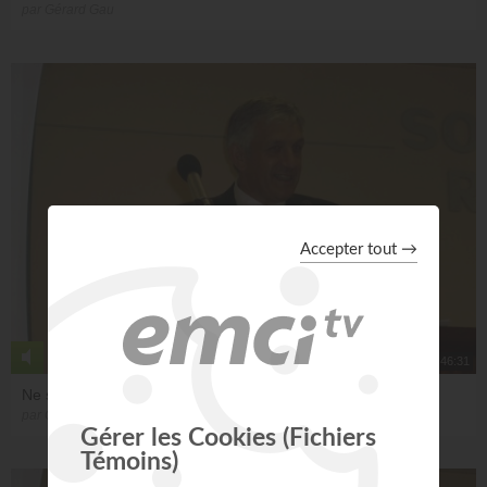
par Gérard Gau
46:31
Ne soyons pas des serviteurs inutiles
par Gérard Gau