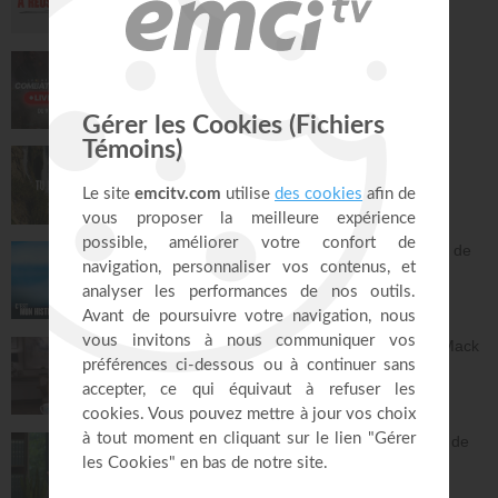
Face à Face
32:17
LIVE TEACH! - Les réalités du combat
spirituel avec Athoms Mbuma - Partie 1 -
Michael Lebeau et Aurélie Tchatchou
Live Spéciaux
223:49
Tu es le Dieu qui guérit - Anne-Clémence
Rouffet, Gordon Zamor
Instrumental - Atmosphère de prière
28:34
Ancien membre de gang, Jésus m'a sorti de
la rue - Israël
C'est mon histoire
13:32
Dieu peut racheter tes erreurs - Audrey Mack
ZONE RAPHA
27:52
Vous pouvez compter sur les promesses de
Dieu - Bayless Conley
Réponses avec "Bayless Conley"
27:02