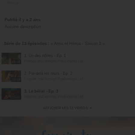
Partager
Publié il y a 2 ans
Aucune description
Série de 13 épisodes :
« Amis et Héros - Saison 2 »
1. Un des nôtres - Ep. 1
Friends and Heroes Productions Ltd
25:02
2. Par-delà les murs - Ep. 2
Friends and Heroes Productions Ltd
25:03
3. Le bélier - Ep. 3
Friends and Heroes Productions Ltd
25:02
AFFICHER LES 13 VIDÉOS
4. Sauvetage d'inconnus - Ep. 4
Friends and Heroes Productions Ltd
25:02
5. Prince pour un jour - Ep. 5
Friends and Heroes Productions Ltd
25:03