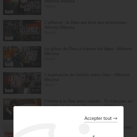
Athoms Mbuma
Friends and Heroes Productions Ltd
25:02
Teach!
32:08
L'alliance : le Dieu qui tient ses promesses -
Athoms Mbuma
Teach!
29:32
La grâce de Dieu à travers les âges - Athoms
Mbuma
Teach!
30:12
L'espérance de l'avenir selon Dieu - Athoms
Mbuma
Teach!
30:49
Frittata à la Dee avec salade - Tu n'es pas au
contrôle mais c'est Dieu qui contrôle ! -
Deelicious avec Dena Mwana
DEElicious
26:14
Avec Dieu, tu es condamné à réussir - Yannis
Gautier