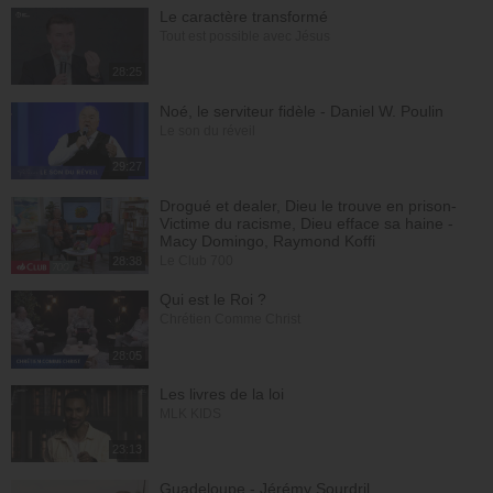
Le caractère transformé
Tout est possible avec Jésus
28:25
Noé, le serviteur fidèle - Daniel W. Poulin
Le son du réveil
29:27
Drogué et dealer, Dieu le trouve en prison-
Victime du racisme, Dieu efface sa haine -
Macy Domingo, Raymond Koffi
Le Club 700
28:38
Qui est le Roi ?
Chrétien Comme Christ
28:05
Les livres de la loi
MLK KIDS
23:13
Guadeloupe - Jérémy Sourdril