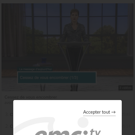
3 vidéos
Cessez de vous encombrer
avec Joyce Meyer
3.
Cessez de vous encombrer - partie 3
25:43
2.
Cessez de vous encombrer - partie 2
25:14