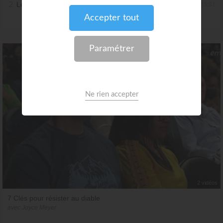
2.
Les clés pour plus de bonheur - partie 2
25:31
PLUS
2 vidéos
7 Clés pour résister au diable
avec Joyce Meyer