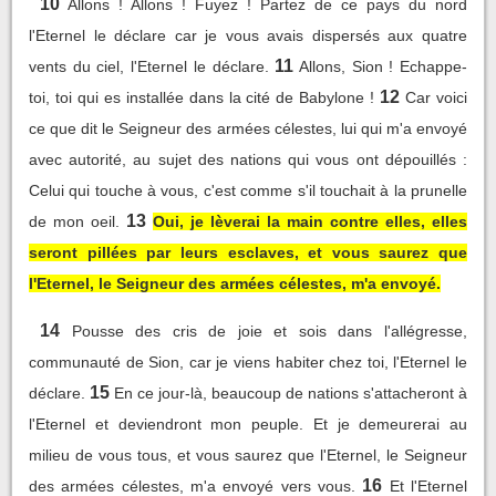
10
Allons ! Allons ! Fuyez ! Partez de ce pays du nord
l'Eternel le déclare car je vous avais dispersés aux quatre
11
vents du ciel, l'Eternel le déclare.
Allons, Sion ! Echappe-
12
toi, toi qui es installée dans la cité de Babylone !
Car voici
ce que dit le Seigneur des armées célestes, lui qui m'a envoyé
avec autorité, au sujet des nations qui vous ont dépouillés :
Celui qui touche à vous, c'est comme s'il touchait à la prunelle
13
de mon oeil.
Oui, je lèverai la main contre elles, elles
seront pillées par leurs esclaves, et vous saurez que
l'Eternel, le Seigneur des armées célestes, m'a envoyé.
14
Pousse des cris de joie et sois dans l'allégresse,
communauté de Sion, car je viens habiter chez toi, l'Eternel le
15
déclare.
En ce jour-là, beaucoup de nations s'attacheront à
l'Eternel et deviendront mon peuple. Et je demeurerai au
milieu de vous tous, et vous saurez que l'Eternel, le Seigneur
16
des armées célestes, m'a envoyé vers vous.
Et l'Eternel