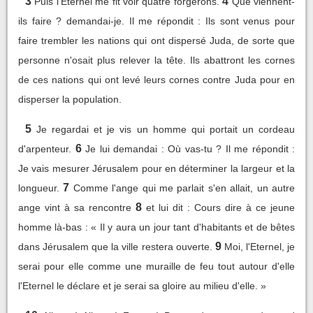
3
4
Puis l'Eternel me fit voir quatre forgerons.
Que viennent-
ils faire ? demandai-je. Il me répondit : Ils sont venus pour
faire trembler les nations qui ont dispersé Juda, de sorte que
personne n'osait plus relever la tête. Ils abattront les cornes
de ces nations qui ont levé leurs cornes contre Juda pour en
disperser la population.
5
Je regardai et je vis un homme qui portait un cordeau
6
d'arpenteur.
Je lui demandai : Où vas-tu ? Il me répondit :
Je vais mesurer Jérusalem pour en déterminer la largeur et la
7
longueur.
Comme l'ange qui me parlait s'en allait, un autre
8
ange vint à sa rencontre
et lui dit : Cours dire à ce jeune
homme là-bas : « Il y aura un jour tant d'habitants et de bêtes
9
dans Jérusalem que la ville restera ouverte.
Moi, l'Eternel, je
serai pour elle comme une muraille de feu tout autour d'elle
l'Eternel le déclare et je serai sa gloire au milieu d'elle. »