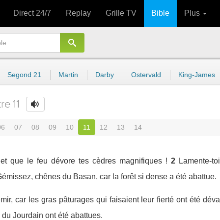
Direct 24/7
Replay
Grille TV
Bible
Plus
Segond 21
Martin
Darby
Ostervald
King-James
re 11
06
07
08
09
10
11
12
13
14
 et que le feu dévore tes cèdres magnifiques !
2
Lamente-toi
Gémissez, chênes du Basan, car la forêt si dense a été abattue.
r, car les gras pâturages qui faisaient leur fierté ont été déva
té du Jourdain ont été abattues.