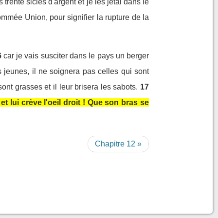
es trente sicles d'argent et je les jetai dans le
ommée Union, pour signifier la rupture de la
6
car je vais susciter dans le pays un berger
s jeunes, il ne soignera pas celles qui sont
ont grasses et il leur brisera les sabots.
17
lui crève l'oeil droit ! Que son bras se
Chapitre 12 »