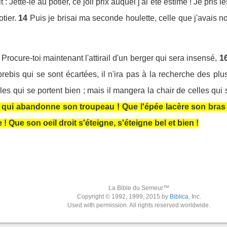
t : Jette-le au potier, ce joli prix auquel j'ai été estimé ! Je pris l
tier.
14
Puis je brisai ma seconde houlette, celle que j'avais n
 Procure-toi maintenant l'attirail d'un berger qui sera insensé,
1
rebis qui se sont écartées, il n'ira pas à la recherche des plu
es qui se portent bien ; mais il mangera la chair de celles qui s
qui abandonne son troupeau ! Que l'épée lacère son bras et 
 Que son oeil droit s'éteigne, s'éteigne bel et bien !
La Bible du Semeur™
Copyright © 1992, 1999, 2015 by
Biblica
, Inc.
Used with permission. All rights reserved worldwide.