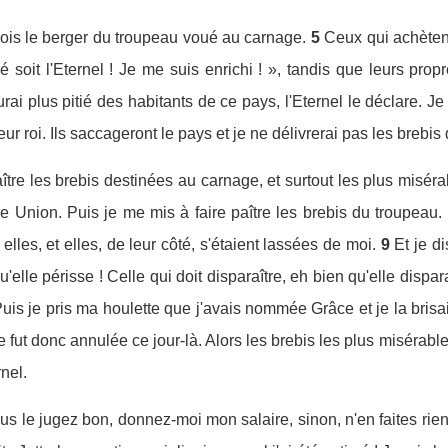
Sois le berger du troupeau voué au carnage.
5
Ceux qui achèten
é soit l'Eternel ! Je me suis enrichi ! », tandis que leurs prop
rai plus pitié des habitants de ce pays, l'Eternel le déclare. 
eur roi. Ils saccageront le pays et je ne délivrerai pas les brebis
ître les brebis destinées au carnage, et surtout les plus miséra
re Union. Puis je me mis à faire paître les brebis du troupeau.
lles, et elles, de leur côté, s'étaient lassées de moi.
9
Et je d
qu'elle périsse ! Celle qui doit disparaître, eh bien qu'elle dispar
uis je pris ma houlette que j'avais nommée Grâce et je la brisai
e fut donc annulée ce jour-là. Alors les brebis les plus misérab
rnel.
vous le jugez bon, donnez-moi mon salaire, sinon, n'en faites rien