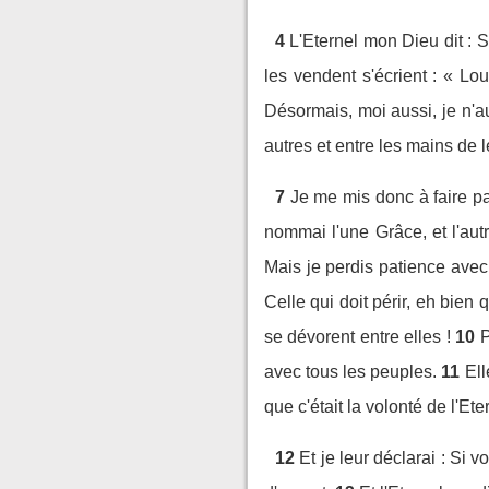
4
L'Eternel mon Dieu dit : 
les vendent s'écrient : « Lou
Désormais, moi aussi, je n'au
autres et entre les mains de l
7
Je me mis donc à faire pa
nommai l'une Grâce, et l'aut
Mais je perdis patience avec e
Celle qui doit périr, eh bien 
se dévorent entre elles !
10
P
avec tous les peuples.
11
Ell
que c'était la volonté de l'Ete
12
Et je leur déclarai : Si 