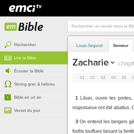
Rechercher
Louis-Segond
Semeur
Lire la Bible
Zacharie
chapit
Écouter la Bible
01
02
03
04
05
Strong grec & hébreu
Bible en un an
1
Liban, ouvre tes portes,
majestueux ont été abattus. 
Verset du jour
3
On entend les bergers gémi
forêts touffues faisant la fier