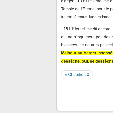
d'argent.
13
Et l'Eternel me di
Temple de l'Eternel pour le po
fraternité entre Juda et Israël.
15
L'Eternel me dit encore :
qui ne s'inquiétera pas des b
blessées, ne nourrira pas cell
Malheur au berger insensé 
dessèche, oui, se dessèche !
« Chapitre 10