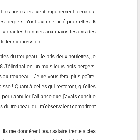
t les brebis les tuent impunément, ceux qui
res bergers n'ont aucune pitié pour elles.
6
Je livrerai les hommes aux mains les uns des
 de leur oppression.
bles du troupeau. Je pris deux houlettes, je
8
J'éliminai en un mois leurs trois bergers.
is au troupeau : Je ne vous ferai plus paître.
aisse ! Quant à celles qui resteront, qu'elles
 pour annuler l'alliance que j'avais conclue
les du troupeau qui m'observaient comprirent
. Ils me donnèrent pour salaire trente sicles