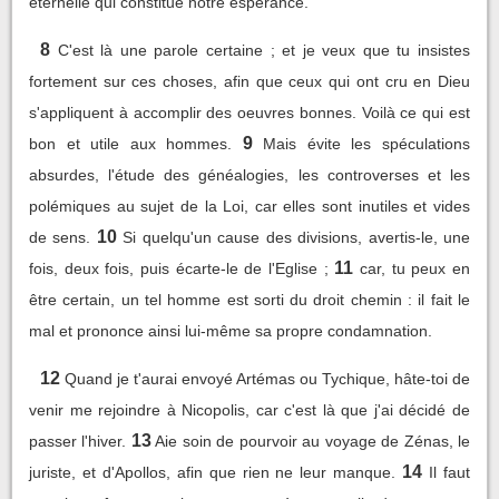
éternelle qui constitue notre espérance.
8
C'est là une parole certaine ; et je veux que tu insistes
fortement sur ces choses, afin que ceux qui ont cru en Dieu
s'appliquent à accomplir des oeuvres bonnes. Voilà ce qui est
9
bon et utile aux hommes.
Mais évite les spéculations
absurdes, l'étude des généalogies, les controverses et les
polémiques au sujet de la Loi, car elles sont inutiles et vides
10
de sens.
Si quelqu'un cause des divisions, avertis-le, une
11
fois, deux fois, puis écarte-le de l'Eglise ;
car, tu peux en
être certain, un tel homme est sorti du droit chemin : il fait le
mal et prononce ainsi lui-même sa propre condamnation.
12
Quand je t'aurai envoyé Artémas ou Tychique, hâte-toi de
venir me rejoindre à Nicopolis, car c'est là que j'ai décidé de
13
passer l'hiver.
Aie soin de pourvoir au voyage de Zénas, le
14
juriste, et d'Apollos, afin que rien ne leur manque.
Il faut