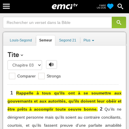
FAIRE
UN DON
Louis-Segond
Semeur
Segond 21
Plus
Tite
Comparer
Strongs
1
Rappelle à tous qu'ils ont à se soumettre aux
gouvernants et aux autorités, qu'ils doivent leur obéir et
2
être prêts à accomplir toute oeuvre bonne.
Qu'ils ne
dénigrent personne mais qu'ils soient au contraire conciliants,
courtois, et qu'ils fassent preuve d'une parfaite amabilité