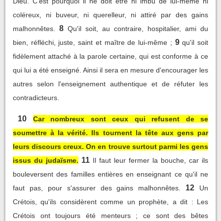
Dieu. C'est pourquoi il ne doit être ni imbu de lui-même ni
coléreux, ni buveur, ni querelleur, ni attiré par des gains
8
malhonnêtes.
Qu'il soit, au contraire, hospitalier, ami du
9
bien, réfléchi, juste, saint et maître de lui-même ;
qu'il soit
fidèlement attaché à la parole certaine, qui est conforme à ce
qui lui a été enseigné. Ainsi il sera en mesure d'encourager les
autres selon l'enseignement authentique et de réfuter les
contradicteurs.
10
Car nombreux sont ceux qui refusent de se
soumettre à la vérité. Ils tournent la tête aux gens par
leurs discours creux. On en trouve surtout parmi les gens
11
issus du judaïsme.
Il faut leur fermer la bouche, car ils
bouleversent des familles entières en enseignant ce qu'il ne
12
faut pas, pour s'assurer des gains malhonnêtes.
Un
Crétois, qu'ils considèrent comme un prophète, a dit : Les
Crétois ont toujours été menteurs ; ce sont des bêtes